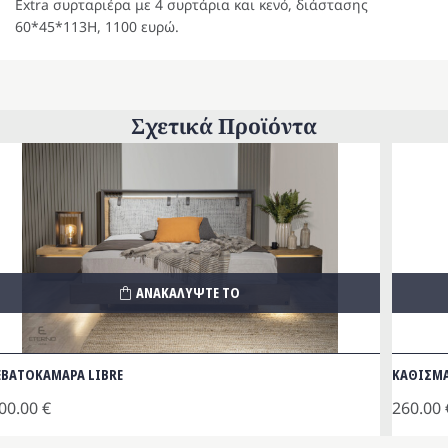
Extra συρταριέρα με 4 συρτάρια και κενό, διάστασης
60*45*113Η, 1100 ευρώ.
Σχετικά Προϊόντα
ΑΝΑΚΑΛΥΨΤΕ ΤΟ
ΕΒΑΤΟΚΑΜΑΡΑ LIBRE
ΚΑΘΙΣΜΑ
00.00
€
260.00