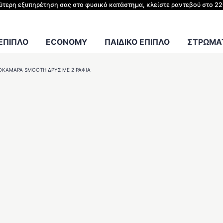
ΗΣ ΚΡΕΒΑΤΙΟΥ
λύτερη εξυπηρέτηση σας στο φυσικό κατάστημα, κλείστε ραντεβού στο 2
Γραφείου
 ΕΠΙΠΛΟ
ECONOMY
ΠΑΙΔΙΚΟ ΕΠΙΠΛΟ
ΣΤΡΩΜΑΤ
ΟΚΆΜΑΡΑ SMOOTH ΔΡΥΣ ΜΕ 2 ΡΆΦΙΑ