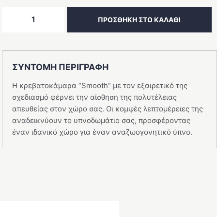
Κρεβατοκάμαρα
ΠΡΟΣΘΉΚΗ ΣΤΟ ΚΑΛΆΘΙ
Smooth
δρυς
με
2
ΣΥΝΤΟΜΗ ΠΕΡΙΓΡΑΦΗ
ράφια
ποσότητα
Η κρεβατοκάμαρα “Smooth” με τον εξαιρετικό της
σχεδιασμό φέρνει την αίσθηση της πολυτέλειας
απευθείας στον χώρο σας. Οι κομψές λεπτομέρειες της
αναδεικνύουν το υπνοδωμάτιο σας, προσφέροντας
έναν ιδανικό χώρο για έναν αναζωογονητικό ύπνο.