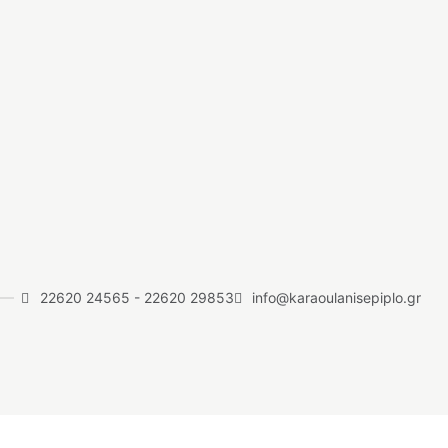
22620 24565
-
22620 29853
info@karaoulanisepiplo.gr