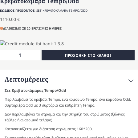
Κρεβατοκάμαρα Tempo/Odd
ΚΩΔΙΚΟΣ ΠΡΟΪΟΝΤΟΣ:
SET-KREVATOKAMARA-TEMPO/ODD
1110.00
€
ΔΙΑΘΕΣΙΜΟ ΣΕ 20 ΕΡΓΑΣΙΜΕΣ ΗΜΕΡΕΣ
Κρεβατοκάμαρα
ΠΡΟΣΘΗΚΗ ΣΤΟ ΚΑΛΑΘΙ
Tempo/Odd
ποσότητα
Λεπτομέρειες
Σετ Κρεβατοκάμαρας Tempo/Odd
Περιλαμβάνει το κρεβάτι Tempo, ένα κομοδίνο Tempo, ένα κομοδίνο Odd,
συρταριέρα Odd με 3 συρτάρια και καθρέπτη Tempo.
Δεν περιλαμβάνει το στρώμα και την στήριξη του στρώματος (ξύλινες
τάβλες ή ανατομικό τελάρο).
Κατασκευάζεται για διάσταση στρώματος 160*200.
Το παραπάνω προϊόν είναι διαθέσιμο σε τεχνητό καπλαμά Lefkas oak σε