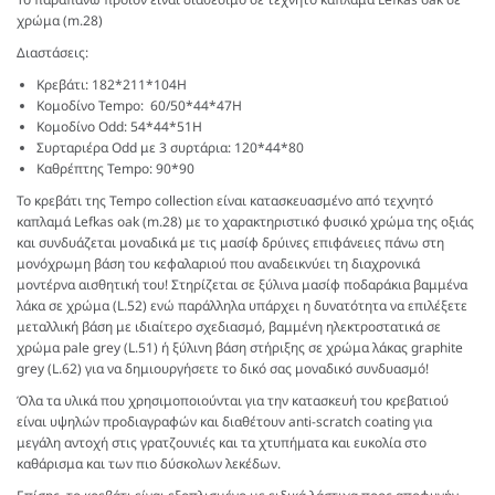
χρώμα (m.28)
Διαστάσεις:
Κρεβάτι: 182*211*104Η
Κομοδίνο Tempo: 60/50*44*47H
Κομοδίνο Odd: 54*44*51H
Συρταριέρα Odd με 3 συρτάρια: 120*44*80
Καθρέπτης Tempo: 90*90
Το κρεβάτι της Tempo collection είναι κατασκευασμένο από τεχνητό
καπλαμά Lefkas oak (m.28) με το χαρακτηριστικό φυσικό χρώμα της οξιάς
και συνδυάζεται μοναδικά με τις μασίφ δρύινες επιφάνειες πάνω στη
μονόχρωμη βάση του κεφαλαριού που αναδεικνύει τη διαχρονικά
μοντέρνα αισθητική του! Στηρίζεται σε ξύλινα μασίφ ποδαράκια βαμμένα
λάκα σε χρώμα (L.52) ενώ παράλληλα υπάρχει η δυνατότητα να επιλέξετε
μεταλλική βάση με ιδιαίτερο σχεδιασμό, βαμμένη ηλεκτροστατικά σε
χρώμα pale grey (L.51) ή ξύλινη βάση στήριξης σε χρώμα λάκας graphite
grey (L.62) για να δημιουργήσετε το δικό σας μοναδικό συνδυασμό!
Όλα τα υλικά που χρησιμοποιούνται για την κατασκευή του κρεβατιού
είναι υψηλών προδιαγραφών και διαθέτουν anti-scratch coating για
μεγάλη αντοχή στις γρατζουνιές και τα χτυπήματα και ευκολία στο
καθάρισμα και των πιο δύσκολων λεκέδων.