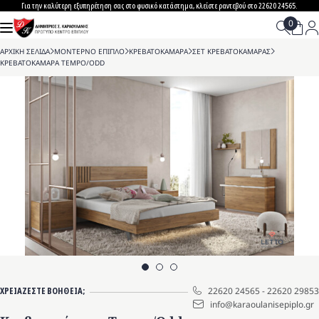
Skip
Για την καλύτερη εξυπηρέτηση σας στο φυσικό κατάστημα, κλείστε ραντεβού στο 22620 24565.
to
content
ΑΡΧΙΚΗ ΣΕΛΙΔΑ
>
ΜΟΝΤΕΡΝΟ ΕΠΙΠΛΟ
>
ΚΡΕΒΑΤΟΚΑΜΑΡΑ
>
ΣΕΤ ΚΡΕΒΑΤΟΚΑΜΑΡΑΣ
>
ΚΡΕΒΑΤΟΚΑΜΑΡΑ TEMPO/ODD
ΧΡΕΙΑΖΕΣΤΕ ΒΟΗΘΕΙΑ;
22620 24565
-
22620 29853
info@karaoulanisepiplo.gr