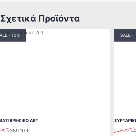
Σχετικά Προϊόντα
ALE - 10%
SALE -
ΒΆΤΙ ΒΡΕΦΙΚΌ ART
ΣΥΡΤΑΡΙΈ
inal
Original
Η
.00
€
359.10
€
539.00
€
4