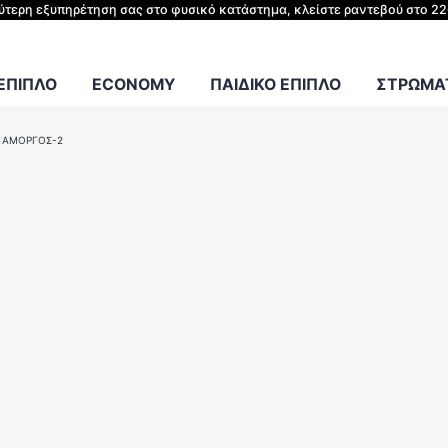
ΗΣ ΚΡΕΒΑΤΙΟΥ
λύτερη εξυπηρέτηση σας στο φυσικό κατάστημα, κλείστε ραντεβού στο 2
Γραφείου
 ΕΠΙΠΛΟ
ECONOMY
ΠΑΙΔΙΚΟ ΕΠΙΠΛΟ
ΣΤΡΩΜΑΤ
 ΑΜΟΡΓΌΣ-2