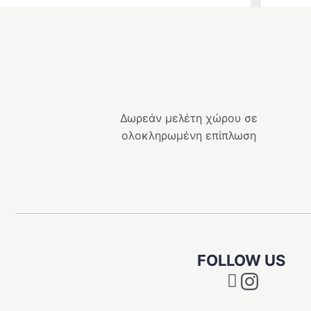
e
χουσα
price
τρέχουσ
:
was:
τιμή
.00 €.
ι:
539.00 €
είναι:
.10 €.
485.10 €.
Δωρεάν μελέτη χώρου σε
ολοκληρωμένη επίπλωση
FOLLOW US
Instagram