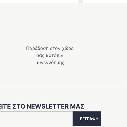
price
τρέχουσα
was:
τιμή
399.00 €.
είναι:
359.10 €.
Παράδοση στον χώρο
σας κατόπιν
συνεννόησης
ΊΤΕ ΣΤΟ NEWSLETTER ΜΑΣ
ΕΓΓΡΑΦΉ