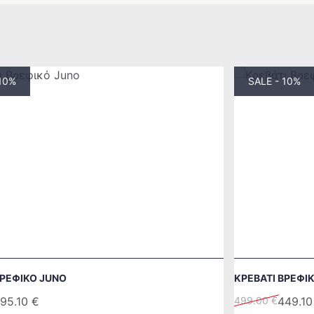
 10%
SALE - 10%
ΒΡΕΦΙΚΌ JUNO
ΚΡΕΒΆΤΙ ΒΡΕΦΙ
Original
Η
95.10
€
499.00
€
449.1