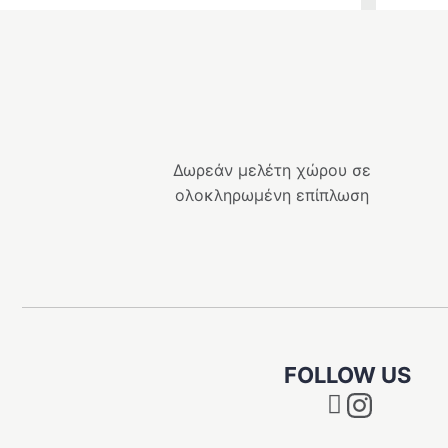
e
χουσα
price
τρέχουσ
:
was:
τιμή
.00 €.
ι:
439.00 €
είναι:
.10 €.
395.10 €.
Δωρεάν μελέτη χώρου σε
ολοκληρωμένη επίπλωση
FOLLOW US
Instagram