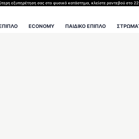
ΗΣ ΚΡΕΒΑΤΙΟΥ
λύτερη εξυπηρέτηση σας στο φυσικό κατάστημα, κλείστε ραντεβού στο 2
Γραφείου
 ΕΠΙΠΛΟ
ECONOMY
ΠΑΙΔΙΚΟ ΕΠΙΠΛΟ
ΣΤΡΩΜΑΤ