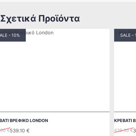
Σχετικά Προϊόντα
ALE - 10%
SALE -
ΒΆΤΙ ΒΡΕΦΙΚΌ LONDON
ΚΡΕΒΆΤΙ 
inal
Original
Η
.00
€
539.10
€
439.00
€
3