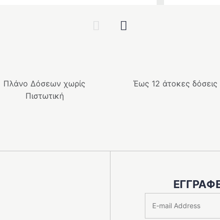
α
price
τρέχουσα
was:
τιμή
Previous
Next
.
499.00 €.
είναι:
449.10 €.
Πλάνο Δόσεων χωρίς
Έως 12 άτοκες δόσεις
Πιστωτική
ΕΓΓΡΑΦΕ