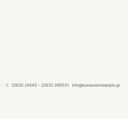
22620 24565
-
22620 29853
info@karaoulanisepiplo.gr