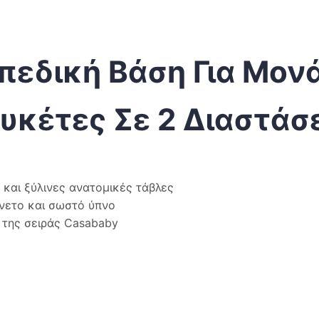
πεδική Βάση Για Μον
ουκέτες Σε 2 Διαστάσ
 και ξύλινες ανατομικές τάβλες
άνετο και σωστό ύπνο
ς της σειράς Casababy