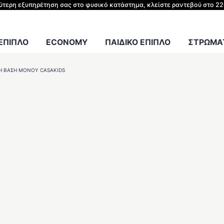
ΗΣ ΚΡΕΒΑΤΙΟΥ
λύτερη εξυπηρέτηση σας στο φυσικό κατάστημα, κλείστε ραντεβού στο 2
Γραφείου
 ΕΠΙΠΛΟ
ECONOMY
ΠΑΙΔΙΚΟ ΕΠΙΠΛΟ
ΣΤΡΩΜΑΤ
Ή ΒΆΣΗ ΜΟΝΟΎ CASAKIDS