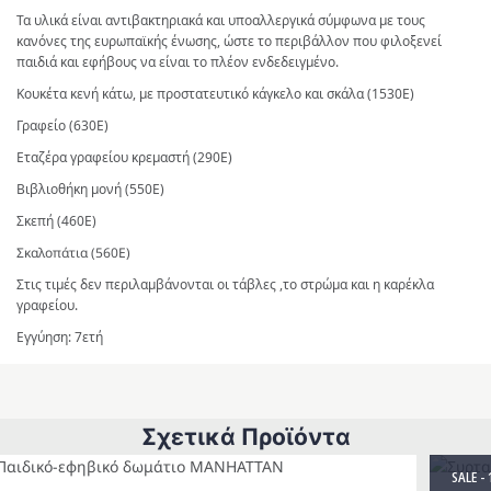
Τα υλικά είναι αντιβακτηριακά και υποαλλεργικά σύμφωνα με τους
κανόνες της ευρωπαϊκής ένωσης,
ώστε το περιβάλλον που φιλοξενεί
παιδιά και εφήβους να είναι το πλέον ενδεδειγμένο.
Κουκέτα κενή κάτω, με προστατευτικό κάγκελο και σκάλα (1530Ε)
Γραφείο (630Ε)
Εταζέρα γραφείου κρεμαστή (290Ε)
Βιβλιοθήκη μονή (550Ε)
Σκεπή (460Ε)
Σκαλοπάτια (560Ε)
Στις τιμές δεν περιλαμβάνονται οι τάβλες ,το στρώμα και η καρέκλα
γραφείου.
Εγγύηση: 7ετή
Σχετικά Προϊόντα
SALE -