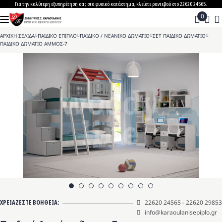
Skip
Για την καλύτερη εξυπηρέτηση σας στο φυσικό κατάστημα, κλείστε ραντεβού στο 22620 24565.
to
content
ΑΡΧΙΚΗ ΣΕΛΙΔΑ
>
ΠΑΙΔΙΚΟ ΕΠΙΠΛΟ
>
ΠΑΙΔΙΚΟ / ΝΕΑΝΙΚΟ ΔΩΜΑΤΙΟ
>
ΣΕΤ ΠΑΙΔΙΚΟ ΔΩΜΑΤΙΟ
>
ΠΑΙΔΙΚΟ ΔΩΜΑΤΙΟ ΑΜΜΟΣ-7
ΧΡΕΙΑΖΕΣΤΕ ΒΟΗΘΕΙΑ;
22620 24565
-
22620 29853
info@karaoulanisepiplo.gr