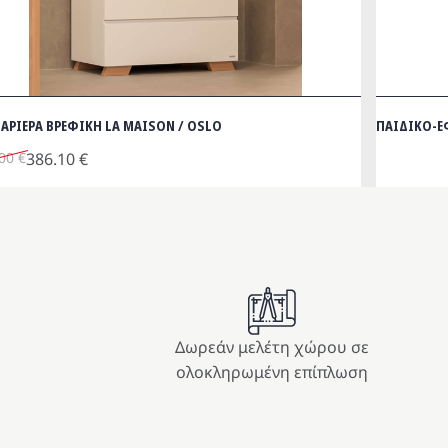
ΑΡΙΕΡΑ ΒΡΕΦΙΚΗ LA MAISON / OSLO
ΠΑΙΔΙΚΟ-
inal
.00
€
386.10
€
e
χουσα
:
ή
00 €.
ι:
10 €.
Δωρεάν μελέτη χώρου σε
ολοκληρωμένη επίπλωση