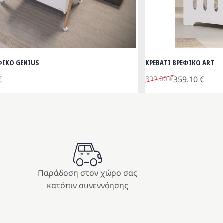
ΙΚΟ GENIUS
ΚΡΕΒΑΤΙ ΒΡΕΦΙΚΟ ART
Original
Η
€
399.00
€
359.10
€
price
τρέχουσα
was:
τιμή
399.00 €.
είναι:
359.10 €.
Παράδοση στον χώρο σας
κατόπιν συνεννόησης