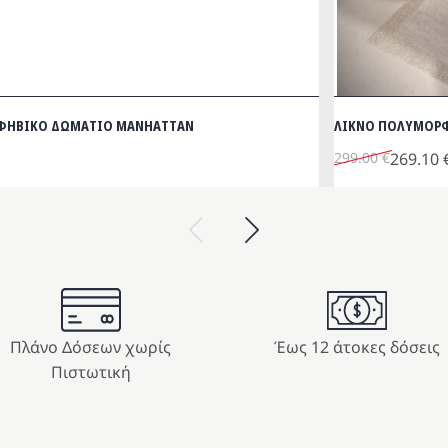
ΕΦΗΒΙΚΟ ΔΩΜΑΤΙΟ MANHATTAN
ΛΙΚΝΟ ΠΟΛΥΜΟΡΦ
Original
Η
299.00
€
269.10
price
τρέχουσα
was:
τιμή
Previous
Next
299.00 €.
είναι:
269.10 €.
Πλάνο Δόσεων χωρίς
Έως 12 άτοκες δόσεις
Πιστωτική