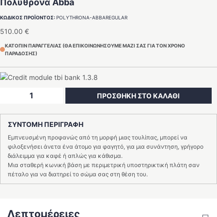
Πολυθρόνα Abba
ΚΩΔΙΚΟΣ ΠΡΟΪΟΝΤΟΣ:
POLYTHRONA-ABBAREGULAR
510.00
€
ΚΑΤΟΠΙΝ ΠΑΡΑΓΓΕΛΙΑΣ (ΘΑ ΕΠΙΚΟΙΝΩΝΗΣΟΥΜΕ ΜΑΖΙ ΣΑΣ ΓΙΑ ΤΟΝ ΧΡΟΝΟ
ΠΑΡΑΔΟΣΗΣ)
Πολυθρόνα
ΠΡΟΣΘΗΚΗ ΣΤΟ ΚΑΛΑΘΙ
Abba
ποσότητα
ΣΥΝΤΟΜΗ ΠΕΡΙΓΡΑΦΗ
Εμπνευσμένη προφανώς από τη μορφή μιας τουλίπας, μπορεί να
φιλοξενήσει άνετα ένα άτομο για φαγητό, για μια συνάντηση, γρήγορο
διάλειμμα για καφέ ή απλώς για κάθισμα.
Μια σταθερή κωνική βάση με περιμετρική υποστηρικτική πλάτη σαν
πέταλο για να διατηρεί το σώμα σας στη θέση του.
Λεπτομέρειες