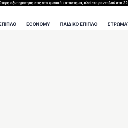
ΗΣ ΚΡΕΒΑΤΙΟΥ
λύτερη εξυπηρέτηση σας στο φυσικό κατάστημα, κλείστε ραντεβού στο 2
Γραφείου
 ΕΠΙΠΛΟ
ECONOMY
ΠΑΙΔΙΚΟ ΕΠΙΠΛΟ
ΣΤΡΩΜΑΤ