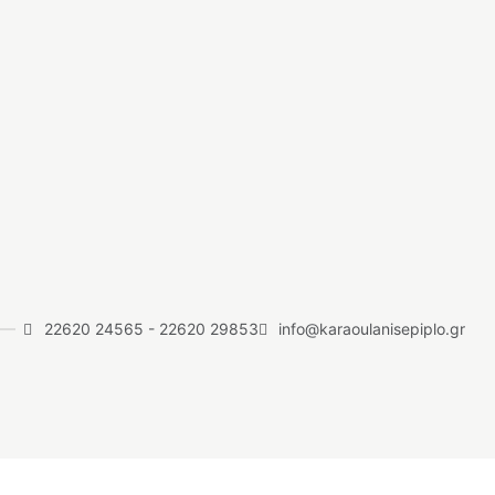
22620 24565
-
22620 29853
info@karaoulanisepiplo.gr