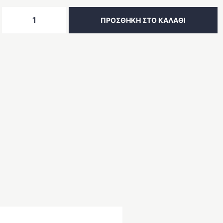
Πολυθρόνα
ΠΡΟΣΘΉΚΗ ΣΤΟ ΚΑΛΆΘΙ
BERGERE
PARMA
ποσότητα