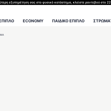
ΗΣ ΚΡΕΒΑΤΙΟΥ
λύτερη εξυπηρέτηση σας στο φυσικό κατάστημα, κλείστε ραντεβού στο 2
Γραφείου
 ΕΠΙΠΛΟ
ECONOMY
ΠΑΙΔΙΚΟ ΕΠΙΠΛΟ
ΣΤΡΩΜΑΤ
RMA