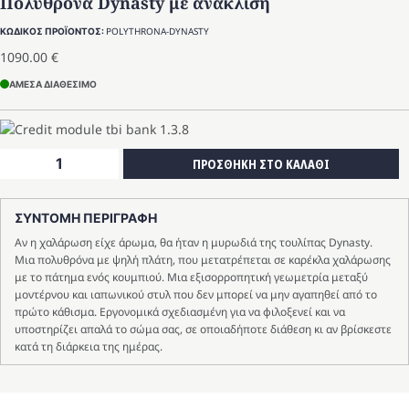
Πολυθρόνα Dynasty με ανάκλιση
POLYTHRONA-DYNASTY
ΚΩΔΙΚΟΣ ΠΡΟΪΟΝΤΟΣ:
1090.00
€
ΑΜΕΣΑ ΔΙΑΘΕΣΙΜΟ
Πολυθρόνα
ΠΡΟΣΘΗΚΗ ΣΤΟ ΚΑΛΑΘΙ
Dynasty
με
ανάκλιση
ΣΥΝΤΟΜΗ ΠΕΡΙΓΡΑΦΗ
ποσότητα
Αν η χαλάρωση είχε άρωμα, θα ήταν η μυρωδιά της τουλίπας Dynasty.
Μια πολυθρόνα με ψηλή πλάτη, που μετατρέπεται σε καρέκλα χαλάρωσης
με το πάτημα ενός κουμπιού. Μια εξισορροπητική γεωμετρία μεταξύ
μοντέρνου και ιαπωνικού στυλ που δεν μπορεί να μην αγαπηθεί από το
πρώτο κάθισμα. Εργονομικά σχεδιασμένη για να φιλοξενεί και να
υποστηρίζει απαλά το σώμα σας, σε οποιαδήποτε διάθεση κι αν βρίσκεστε
κατά τη διάρκεια της ημέρας.