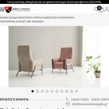
Skip
Για την καλύτερη εξυπηρέτηση σας στο φυσικό κατάστημα, κλείστε ραντεβού στο 22620 24565.
to
content
ΑΡΧΙΚΗ ΣΕΛΙΔΑ
>
ΜΟΝΤΕΡΝΟ ΕΠΙΠΛΟ
>
ΚΑΘΙΣΤΙΚΟ
>
ΠΟΛΥΘΡΟΝΑ
>
ΠΟΛΥΘΡΟΝΑ DYNASTY ΜΕ ΑΝΑΚΛΙΣΗ
ΧΡΕΙΑΖΕΣΤΕ ΒΟΗΘΕΙΑ;
22620 24565
-
22620 29853
info@karaoulanisepiplo.gr