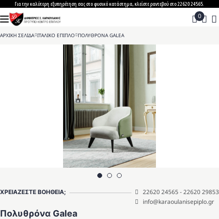
Skip
Για την καλύτερη εξυπηρέτηση σας στο φυσικό κατάστημα, κλείστε ραντεβού στο 22620 24565.
to
content
ΑΡΧΙΚΗ ΣΕΛΙΔΑ
>
ΙΤΑΛΙΚΟ ΕΠΙΠΛΟ
>
ΠΟΛΥΘΡΟΝΑ GALEA
22620 24565
-
22620 29853
ΧΡΕΙΑΖΕΣΤΕ ΒΟΗΘΕΙΑ;
info@karaoulanisepiplo.gr
Πολυθρόνα Galea