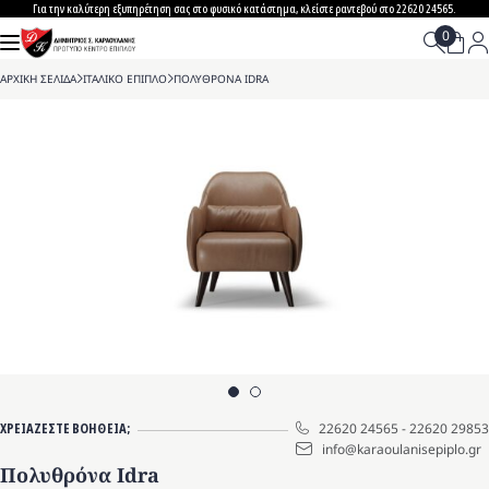
Skip
Για την καλύτερη εξυπηρέτηση σας στο φυσικό κατάστημα, κλείστε ραντεβού στο 22620 24565.
to
content
ΑΡΧΙΚΗ ΣΕΛΙΔΑ
>
ΙΤΑΛΙΚΟ ΕΠΙΠΛΟ
>
ΠΟΛΥΘΡΟΝΑ IDRA
ΧΡΕΙΑΖΕΣΤΕ ΒΟΗΘΕΙΑ;
22620 24565
-
22620 29853
info@karaoulanisepiplo.gr
Πολυθρόνα Idra