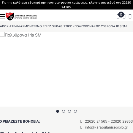
Skip
Για την καλύτερη εξυπηρέτηση σας στο φυσικό κατάστημα, κλείστε ραντεβού στο 22620
24565.
to
content
ΑΡΧΙΚΗ ΣΕΛΙΔΑ
>
ΜΟΝΤΕΡΝΟ ΕΠΙΠΛΟ
>
ΚΑΘΙΣΤΙΚΟ
>
ΠΟΛΥΘΡΟΝΑ
>
ΠΟΛΥΘΡΟΝΑ IRIS SM
ΧΡΕΙΑΖΕΣΤΕ ΒΟΗΘΕΙΑ;
22620 24565
-
22620 29853
info@karaoulanisepiplo.gr