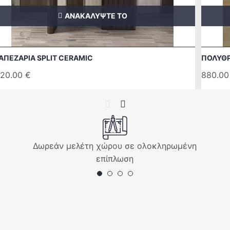
ΑΝΑΚΑΛΥΨΤΕ ΤΟ
ΑΠΕΖΑΡΙΑ SPLIT CERAMIC
ΠΟΛΥΘΡ
20.00
€
880.0
Previous
Next
Δωρεάν μελέτη χώρου σε ολοκληρωμένη
επίπλωση