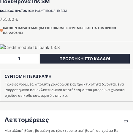
Πολυθρόνα Iris SM
ΚΩΔΙΚΟΣ ΠΡΟΪΟΝΤΟΣ:
POLYTHRONA-IRISSM
755.00
€
ΚΑΤΟΠΙΝ ΠΑΡΑΓΓΕΛΙΑΣ (ΘΑ ΕΠΙΚΟΙΝΩΝΗΣΟΥΜΕ ΜΑΖΙ ΣΑΣ ΓΙΑ ΤΟΝ ΧΡΟΝΟ
ΠΑΡΑΔΟΣΗΣ)
Πολυθρόνα
ΠΡΟΣΘΗΚΗ ΣΤΟ ΚΑΛΑΘΙ
Iris
SM
ΣΥΝΤΟΜΗ ΠΕΡΙΓΡΑΦΗ
ποσότητα
Τέλειες γραμμές, απόλυτη χαλάρωση και πρακτικότητα δίνοντας ένα
ισορροπημένο και εκλεπτυσμένο αποτέλεσμα που μπορεί να χωρέσει
σχεδόν σε κάθε εσωτερικό σκηνικό.
Λεπτομέρειες
Μεταλλική βάση, βαμμένη σε ηλεκτροστατική βαφή, σε χρώμα Ral