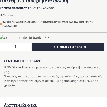
Πολυθρόνα Omega με ανάκλιση
ΚΩΔΙΚΟΣ ΠΡΟΪΟΝΤΟΣ:
POLYTHRONA-OMEGAS
920.00
€
ΚΑΤΟΠΙΝ ΠΑΡΑΓΓΕΛΙΑΣ (ΘΑ ΕΠΙΚΟΙΝΩΝΗΣΟΥΜΕ ΜΑΖΙ ΣΑΣ ΓΙΑ ΤΟΝ ΧΡΟΝΟ
ΠΑΡΑΔΟΣΗΣ)
Πολυθρόνα
ΠΡΟΣΘΗΚΗ ΣΤΟ ΚΑΛΑΘΙ
Omega
με
ΣΥΝΤΟΜΗ ΠΕΡΙΓΡΑΦΗ
ανάκλιση
ποσότητα
Η OMEGA recliner είναι μια από τις πιο άνετες και όμορφες πολυθρόνες
μας.
Ο κομψός και μινιμαλιστικός σχεδιασμός την καθιστά εξαιρετική επιλογή,
ιδανική για την επίπλωση ενός σπιτιού, μιας αίθουσας συσκέψεων ή το
γραφείου.
Λεπτομέρειες