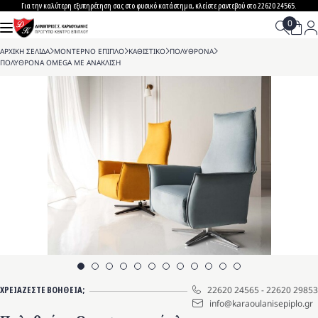
Skip
Για την καλύτερη εξυπηρέτηση σας στο φυσικό κατάστημα, κλείστε ραντεβού στο 22620 24565.
to
content
ΑΡΧΙΚΗ ΣΕΛΙΔΑ
>
ΜΟΝΤΕΡΝΟ ΕΠΙΠΛΟ
>
ΚΑΘΙΣΤΙΚΟ
>
ΠΟΛΥΘΡΟΝΑ
>
ΠΟΛΥΘΡΟΝΑ OMEGA ΜΕ ΑΝΑΚΛΙΣΗ
ΧΡΕΙΑΖΕΣΤΕ ΒΟΗΘΕΙΑ;
22620 24565
-
22620 29853
info@karaoulanisepiplo.gr