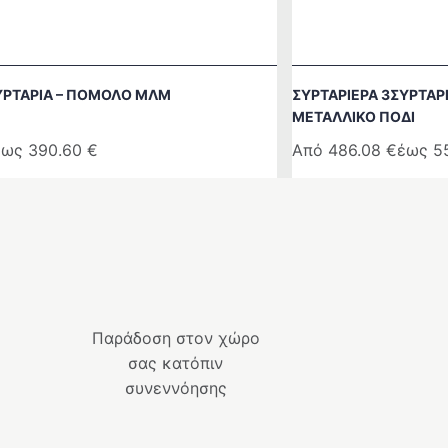
ΥΡΤΑΡΙΑ – ΠΟΜΟΛΟ ΜΛΜ
ΣΥΡΤΑΡΙΕΡΑ 3ΣΥΡΤΑΡ
ΜΕΤΑΛΛΙΚΟ ΠΟΔΙ
έως
390.60
€
Από
486.08
€
έως
5
Αυτό
το
προϊόν
έχει
πολλαπλές
παραλλαγές.
Οι
Παράδοση στον χώρο
επιλογές
σας κατόπιν
μπορούν
συνεννόησης
να
επιλεγούν