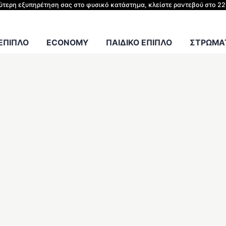
ΗΣ ΚΡΕΒΑΤΙΟΥ
λύτερη εξυπηρέτηση σας στο φυσικό κατάστημα, κλείστε ραντεβού στο 2
Γραφείου
 ΕΠΙΠΛΟ
ECONOMY
ΠΑΙΔΙΚΟ ΕΠΙΠΛΟ
ΣΤΡΩΜΑΤ