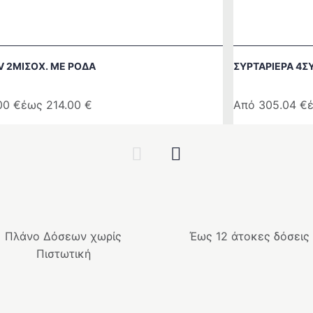
V 2ΜΙΣΟΧ. ΜΕ ΡΟΔΑ
ΣΥΡΤΑΡΙΕΡΑ 4Σ
.00
€
έως
214.00
€
Από
305.04
€
Αυτό
το
Previous
Next
προϊόν
έχει
ές
πολλαπλές
ές.
παραλλαγές.
Οι
Πλάνο Δόσεων χωρίς
Έως 12 άτοκες δόσεις
επιλογές
Πιστωτική
μπορούν
να
ν
επιλεγούν