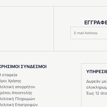
στη
σελίδα
του
ς
προϊόντος
ΕΓΓΡΑΦΕ
ΧΡΗΣΙΜΟΙ ΣΥΝΔΕΣΜΟΙ
ΥΠΗΡΕΣI
 εταιρεία
Όροι Χρήσης
Δωρεάν με
Πολιτική απορρήτου
ολοκληρωμ
Τρόποι Αποστολής
Έως 12 άτο
Πολιτική Πληρωμών
Πολιτική Επιστροφών