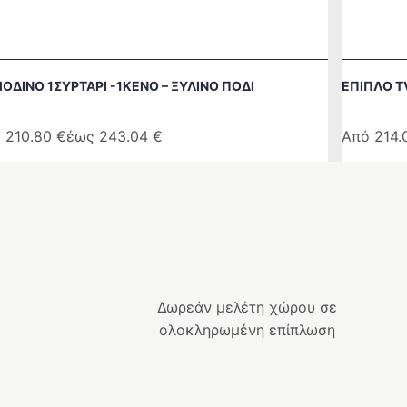
ΟΔΙΝΟ 1ΣΥΡΤΑΡΙ -1ΚΕΝΟ – ΞΥΛΙΝΟ ΠΟΔΙ
ΕΠΙΠΛΟ T
ό
210.80
€
έως
243.04
€
Από
214
ό
Αυτό
το
ϊόν
προϊόν
ι
έχει
λαπλές
πολλαπλ
αλλαγές.
παραλλαγ
Οι
Δωρεάν μελέτη χώρου σε
λογές
επιλογές
ολοκληρωμένη επίπλωση
ρούν
μπορούν
να
λεγούν
επιλεγού