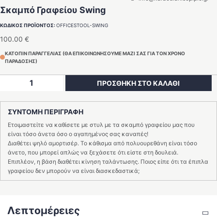
Σκαμπό Γραφείου Swing
ΚΩΔΙΚΟΣ ΠΡΟΪΟΝΤΟΣ:
OFFICESTOOL-SWING
100.00
€
ΚΑΤΟΠΙΝ ΠΑΡΑΓΓΕΛΙΑΣ (ΘΑ ΕΠΙΚΟΙΝΩΝΗΣΟΥΜΕ ΜΑΖΙ ΣΑΣ ΓΙΑ ΤΟΝ ΧΡΟΝΟ
ΠΑΡΑΔΟΣΗΣ)
Σκαμπό
ΠΡΟΣΘΗΚΗ ΣΤΟ ΚΑΛΑΘΙ
Γραφείου
Swing
ΣΥΝΤΟΜΗ ΠΕΡΙΓΡΑΦΗ
ποσότητα
Ετοιμαστείτε να καθίσετε με στυλ με τα σκαμπό γραφείου μας που
είναι τόσο άνετα όσο ο αγαπημένος σας καναπές!
Διαθέτει ψηλό αμορτισέρ. Το κάθισμα από πολυουρεθάνη είναι τόσο
άνετο, που μπορεί απλώς να ξεχάσετε ότι είστε στη δουλειά.
Επιπλέον, η βάση διαθέτει κίνηση ταλάντωσης. Ποιος είπε ότι τα έπιπλα
γραφείου δεν μπορούν να είναι διασκεδαστικά;
Λεπτομέρειες