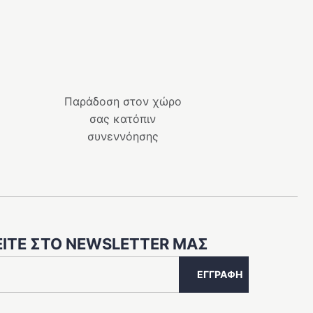
το
προϊόν
έχει
πολλαπλές
παραλλαγές.
Οι
Παράδοση στον χώρο
επιλογές
σας κατόπιν
μπορούν
συνεννόησης
να
επιλεγούν
στη
σελίδα
του
προϊόντος
ΊΤΕ ΣΤΟ NEWSLETTER ΜΑΣ
ΕΓΓΡΑΦΉ