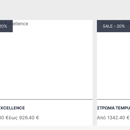
 20%
SALE - 20%
EXCELLENCE
ΣΤΡΩΜΑ TEMPU
.80
€
έως
926.40
€
Από
1342.40
€
Αυτό