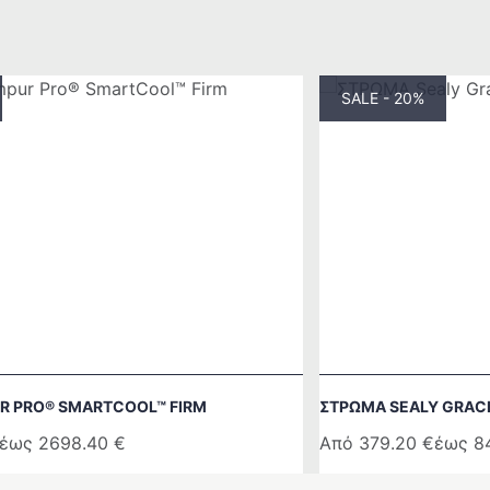
SALE - 20%
R PRO® SMARTCOOL™ FIRM
ΣΤΡΩΜΑ SEALY GRAC
έως
2698.40
€
Από
379.20
€
έως
8
Αυτό