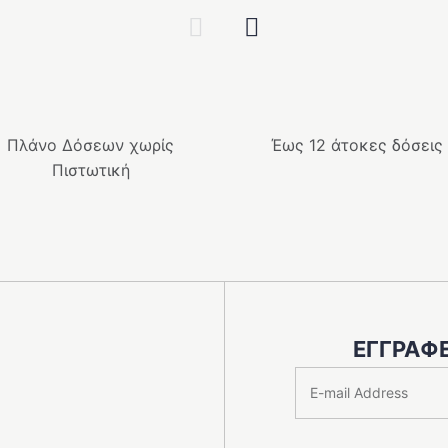
το
Previous
Next
προϊόν
έχει
ές
πολλαπλές
ές.
παραλλαγές.
Οι
Πλάνο Δόσεων χωρίς
Έως 12 άτοκες δόσεις
επιλογές
Πιστωτική
μπορούν
να
ν
επιλεγούν
στη
σελίδα
του
ς
προϊόντος
ΕΓΓΡΑΦΕ