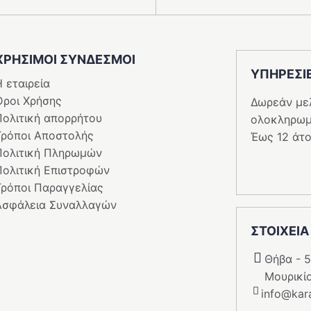
ΧΡΗΣΙΜΟΙ ΣΥΝΔΕΣΜΟΙ
ΥΠΗΡΕΣI
 εταιρεία
Όροι Χρήσης
Δωρεάν με
Πολιτική απορρήτου
ολοκληρωμ
Τρόποι Αποστολής
Έως 12 άτο
Πολιτική Πληρωμών
Πολιτική Επιστροφών
Τρόποι Παραγγελίας
Ασφάλεια Συναλλαγών
ΣΤΟΙΧΕΙΑ
Θήβα - 
Μουρικί
info@kara