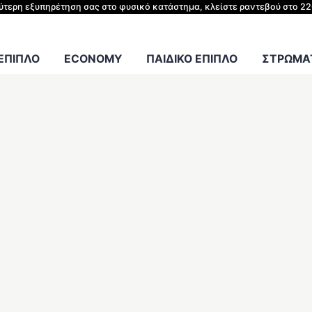
ΗΣ ΚΡΕΒΑΤΙΟΥ
λύτερη εξυπηρέτηση σας στο φυσικό κατάστημα, κλείστε ραντεβού στο 2
Γραφείου
 ΕΠΙΠΛΟ
ECONOMY
ΠΑΙΔΙΚΟ ΕΠΙΠΛΟ
ΣΤΡΩΜΑΤ