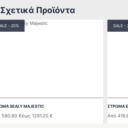
Σχετικά Προϊόντα
ALE - 20%
SALE -
ΩΜΑ SEALY MAJESTIC
ΣΤΡΩΜΑ 
ό
580.80
€
έως
1291.20
€
Από
416
ό
Αυτό