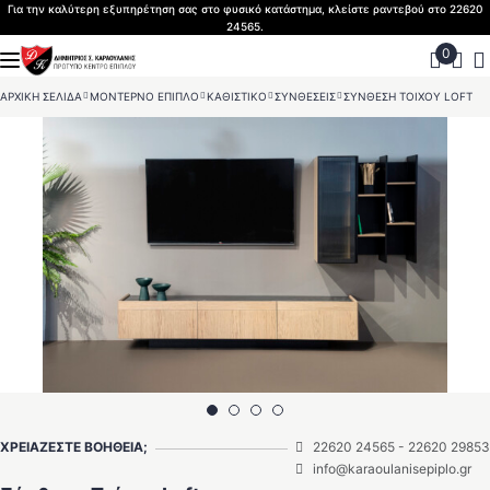
Skip
Για την καλύτερη εξυπηρέτηση σας στο φυσικό κατάστημα, κλείστε ραντεβού στο 22620
24565.
to
content
ΑΡΧΙΚΗ ΣΕΛΙΔΑ
>
ΜΟΝΤΕΡΝΟ ΕΠΙΠΛΟ
>
ΚΑΘΙΣΤΙΚΟ
>
ΣΥΝΘΕΣΕΙΣ
>
ΣΥΝΘΕΣΗ ΤΟΙΧΟΥ LOFT
ΧΡΕΙΑΖΕΣΤΕ ΒΟΗΘΕΙΑ;
22620 24565
-
22620 29853
info@karaoulanisepiplo.gr