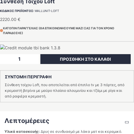
Σύνθεση Τοίχου Loft
ΚΩΔΙΚΟΣ ΠΡΟΪΟΝΤΟΣ:
WALLUNIT-LOFT
2220.00
€
ΚΑΤΟΠΙΝ ΠΑΡΑΓΓΕΛΙΑΣ (ΘΑ ΕΠΙΚΟΙΝΩΝΗΣΟΥΜΕ ΜΑΖΙ ΣΑΣ ΓΙΑ ΤΟΝ ΧΡΟΝΟ
ΠΑΡΑΔΟΣΗΣ)
Σύνθεση
ΠΡΟΣΘΗΚΗ ΣΤΟ ΚΑΛΑΘΙ
Τοίχου
Loft
ΣΥΝΤΟΜΗ ΠΕΡΙΓΡΑΦΗ
ποσότητα
Σύνθεση τοίχου Loft, που αποτελείται από έπιπλο tv με 3 πόρτες, από
κρεμαστή βιτρίνα με μαύρο πλαίσιο αλουμινίου και τζάμι με ρίγα και
από ραφιέρα κρεμαστή.
Λεπτομέρειες
Υλικά κατασκευής:
Δρυς σε συνδυασμό με λάκα ματ και κεραμικό.