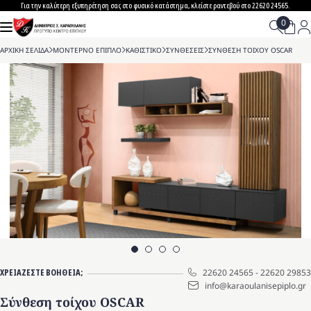
Skip
Για την καλύτερη εξυπηρέτηση σας στο φυσικό κατάστημα, κλείστε ραντεβού στο 22620 24565.
to
content
ΑΡΧΙΚΗ ΣΕΛΙΔΑ
>
ΜΟΝΤΕΡΝΟ ΕΠΙΠΛΟ
>
ΚΑΘΙΣΤΙΚΟ
>
ΣΥΝΘΕΣΕΙΣ
>
ΣΥΝΘΕΣΗ ΤΟΙΧΟΥ OSCAR
ΧΡΕΙΑΖΕΣΤΕ ΒΟΗΘΕΙΑ;
22620 24565
-
22620 29853
info@karaoulanisepiplo.gr
Σύνθεση τοίχου OSCAR