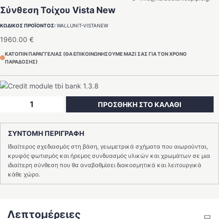
Σύνθεση Τοίχου Vista New
ΚΩΔΙΚΟΣ ΠΡΟΪΟΝΤΟΣ:
WALLUNIT-VISTANEW
1960.00
€
ΚΑΤΟΠΙΝ ΠΑΡΑΓΓΕΛΙΑΣ (ΘΑ ΕΠΙΚΟΙΝΩΝΗΣΟΥΜΕ ΜΑΖΙ ΣΑΣ ΓΙΑ ΤΟΝ ΧΡΟΝΟ
ΠΑΡΑΔΟΣΗΣ)
Σύνθεση
ΠΡΟΣΘΗΚΗ ΣΤΟ ΚΑΛΑΘΙ
Τοίχου
Vista
ΣΥΝΤΟΜΗ ΠΕΡΙΓΡΑΦΗ
New
ποσότητα
Ιδιαίτερος σχεδιασμός στη βάση, γεωμετρικά σχήματα που αιωρούνται,
κρυφός φωτισμός και ήρεμος συνδυασμός υλικών και χρωμάτων σε μια
ιδιαίτερη σύνθεση που θα αναβαθμίσει διακοσμητικά και λειτουργικά
κάθε χώρο.
Λεπτομέρειες