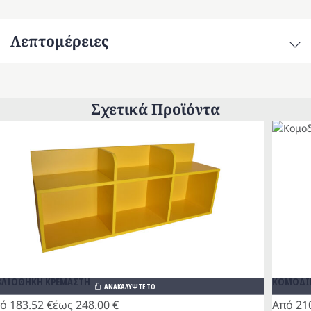
ποσότητα
Λεπτομέρειες
Σχετικά Προϊόντα
ΒΛΙΟΘΗΚΗ ΚΡΕΜΑΣΤΗ
ΚΟΜΟΔΙΝ
ΑΝΑΚΑΛΥΨΤΕ ΤΟ
πό
183.52
€
έως
248.00
€
Από
21