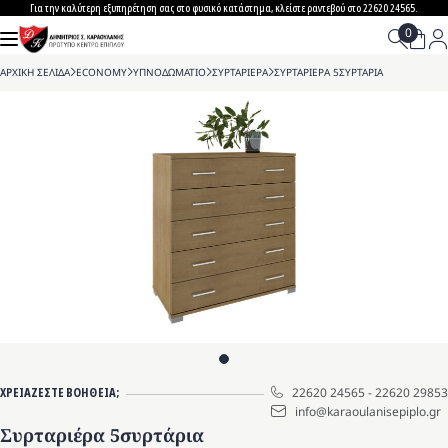
Skip
Για την καλύτερη εξυπηρέτηση σας στο φυσικό κατάστημα, κλείστε ραντεβού στο 22620 24565.
to
content
ΑΡΧΙΚΗ ΣΕΛΙΔΑ
>
ECONOMY
>
ΥΠΝΟΔΩΜΑΤΙΟ
>
ΣΥΡΤΑΡΙΕΡΑ
>
ΣΥΡΤΑΡΙΕΡΑ 5ΣΥΡΤΑΡΙΑ
ΧΡΕΙΑΖΕΣΤΕ ΒΟΗΘΕΙΑ;
22620 24565
-
22620 29853
info@karaoulanisepiplo.gr
Συρταριέρα 5συρτάρια