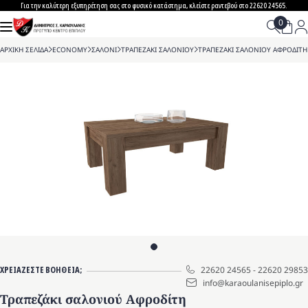
Skip
Για την καλύτερη εξυπηρέτηση σας στο φυσικό κατάστημα, κλείστε ραντεβού στο 22620 24565.
to
content
ΑΡΧΙΚΗ ΣΕΛΙΔΑ
>
ECONOMY
>
ΣΑΛΟΝΙ
>
ΤΡΑΠΕΖΑΚΙ ΣΑΛΟΝΙΟΥ
>
ΤΡΑΠΕΖΑΚΙ ΣΑΛΟΝΙΟΥ ΑΦΡΟΔΙΤΗ
ΧΡΕΙΑΖΕΣΤΕ ΒΟΗΘΕΙΑ;
22620 24565
-
22620 29853
info@karaoulanisepiplo.gr
Τραπεζάκι σαλονιού Αφροδίτη