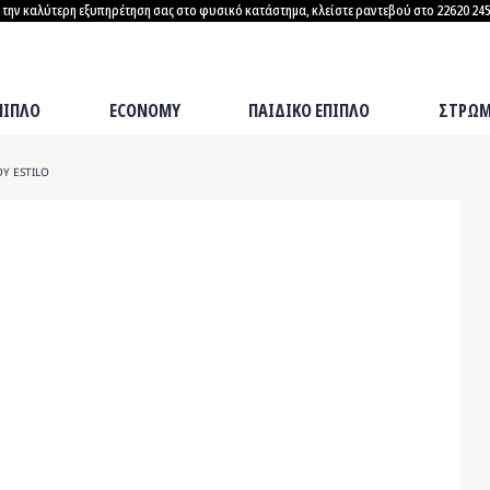
α την καλύτερη εξυπηρέτηση σας στο φυσικό κατάστημα, κλείστε ραντεβού στο 22620 245
ΣΤΡΩΜΑΤΑ
ΠΙΠΛΟ
ECONOMY
ΠΑΙΔΙΚΟ ΕΠΙΠΛΟ
ΣΤΡΩΜ
Υ ESTILO