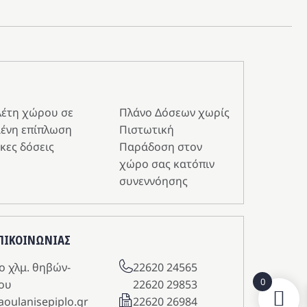
λέτη χώρου σε
Πλάνο Δόσεων χωρίς
ένη επίπλωση
Πιστωτική
κες δόσεις
Παράδοση στον
χώρο σας κατόπιν
συνεννόησης
ΕΠΙΚΟΙΝΩΝΙΑΣ
o χλμ. θηβών-
22620 24565
0
ου
22620 29853
aoulanisepiplo.gr
22620 26984