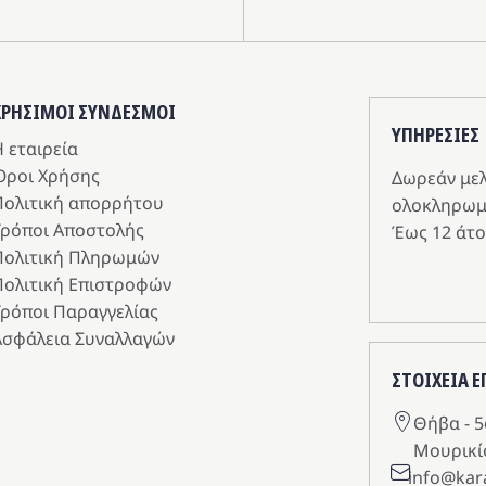
ΧΡΗΣΙΜΟΙ ΣΥΝΔΕΣΜΟΙ
ΥΠΗΡΕΣIΕΣ
 εταιρεία
Όροι Χρήσης
Δωρεάν με
Πολιτική απορρήτου
ολοκληρωμ
Τρόποι Αποστολής
Έως 12 άτο
Πολιτική Πληρωμών
Πολιτική Επιστροφών
Τρόποι Παραγγελίας
Ασφάλεια Συναλλαγών
ΣΤΟΙΧΕΙΑ 
Θήβα - 5
Μουρικί
info@kar