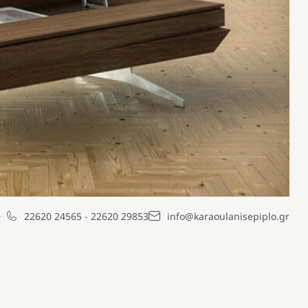
22620 24565
-
22620 29853
info@karaoulanisepiplo.gr