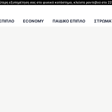
ΗΣ ΚΡΕΒΑΤΙΟΥ
λύτερη εξυπηρέτηση σας στο φυσικό κατάστημα, κλείστε ραντεβού στο 2
Γραφείου
 ΕΠΙΠΛΟ
ECONOMY
ΠΑΙΔΙΚΟ ΕΠΙΠΛΟ
ΣΤΡΩΜΑΤ