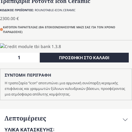
Τραπεζαρία Ροτόντα Icon Ceramic
ΚΩΔΙΚΟΣ ΠΡΟΪΟΝΤΟΣ:
ROUNDTABLE-ICON.CERAMIC
2300.00
€
ΚΑΤΟΠΙΝ ΠΑΡΑΓΓΕΛΙΑΣ (ΘΑ ΕΠΙΚΟΙΝΩΝΗΣΟΥΜΕ ΜΑΖΙ ΣΑΣ ΓΙΑ ΤΟΝ ΧΡΟΝΟ
ΠΑΡΑΔΟΣΗΣ)
Τραπεζαρία
ΠΡΟΣΘΗΚΗ ΣΤΟ ΚΑΛΑΘΙ
Ροτόντα
Icon
ΣΥΝΤΟΜΗ ΠΕΡΙΓΡΑΦΗ
Ceramic
ποσότητα
Η τραπεζαρία “icon” αποτυπώνει μια αρμονική συνύπαρξη κεραμικής
επιφάνειας και γραμμωτών ξύλινων κυλινδρικών βάσεων, προσφέροντας
μια ατμόσφαιρα απόλυτης κομψότητας.
Λεπτομέρειες
ΥΛΙΚΑ ΚΑΤΑΣΚΕΥΗΣ: