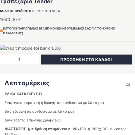
Τραπεζαρία Tender
ΚΩΔΙΚΟΣ ΠΡΟΪΟΝΤΟΣ:
TRAPEZI-TENDER
1640.00
€
ΚΑΤΟΠΙΝ ΠΑΡΑΓΓΕΛΙΑΣ (ΘΑ ΕΠΙΚΟΙΝΩΝΗΣΟΥΜΕ ΜΑΖΙ ΣΑΣ ΓΙΑ ΤΟΝ ΧΡΟΝΟ
ΠΑΡΑΔΟΣΗΣ)
Τραπεζαρία
ΠΡΟΣΘΗΚΗ ΣΤΟ ΚΑΛΑΘΙ
Tender
ποσότητα
Λεπτομέρειες
ΥΛΙΚΑ ΚΑΤΑΣΚΕΥΗΣ:
Επιφάνεια κεραμική ή δρύινη σε συνδυασμό με λάκα ματ.
Βάση δρύινη σε συνδυασμό με λάκα ματ.
Δυνατότητα επιλογής χρωμάτων.
ΔΙΑΣΤΑΣΕΙΣ (με δρύινη επιφάνεια):
180χ100 ή 200χ100 με κόστος
1640 ευρώ