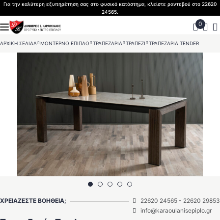
Skip
Για την καλύτερη εξυπηρέτηση σας στο φυσικό κατάστημα, κλείστε ραντεβού στο 22620
24565.
to
content
ΑΡΧΙΚΗ ΣΕΛΙΔΑ
>
ΜΟΝΤΕΡΝΟ ΕΠΙΠΛΟ
>
ΤΡΑΠΕΖΑΡΙΑ
>
ΤΡΑΠΕΖΙ
>
ΤΡΑΠΕΖΑΡΙΑ TENDER
ΧΡΕΙΑΖΕΣΤΕ ΒΟΗΘΕΙΑ;
22620 24565
-
22620 29853
info@karaoulanisepiplo.gr