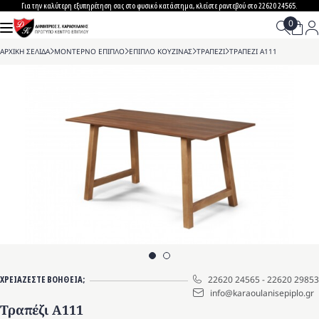
Skip
Για την καλύτερη εξυπηρέτηση σας στο φυσικό κατάστημα, κλείστε ραντεβού στο 22620 24565.
to
content
ΑΡΧΙΚΗ ΣΕΛΙΔΑ
>
ΜΟΝΤΕΡΝΟ ΕΠΙΠΛΟ
>
ΕΠΙΠΛΟ ΚΟΥΖΙΝΑΣ
>
ΤΡΑΠΕΖΙ
>
ΤΡΑΠΕΖΙ A111
ΧΡΕΙΑΖΕΣΤΕ ΒΟΗΘΕΙΑ;
22620 24565
-
22620 29853
info@karaoulanisepiplo.gr
Τραπέζι A111