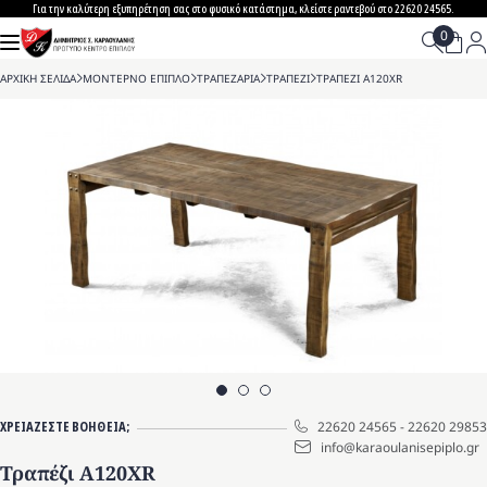
Skip
Για την καλύτερη εξυπηρέτηση σας στο φυσικό κατάστημα, κλείστε ραντεβού στο 22620 24565.
to
content
ΑΡΧΙΚΗ ΣΕΛΙΔΑ
>
ΜΟΝΤΕΡΝΟ ΕΠΙΠΛΟ
>
ΤΡΑΠΕΖΑΡΙΑ
>
ΤΡΑΠΕΖΙ
>
ΤΡΑΠΕΖΙ A120XR
ΧΡΕΙΑΖΕΣΤΕ ΒΟΗΘΕΙΑ;
22620 24565
-
22620 29853
info@karaoulanisepiplo.gr
Τραπέζι A120XR