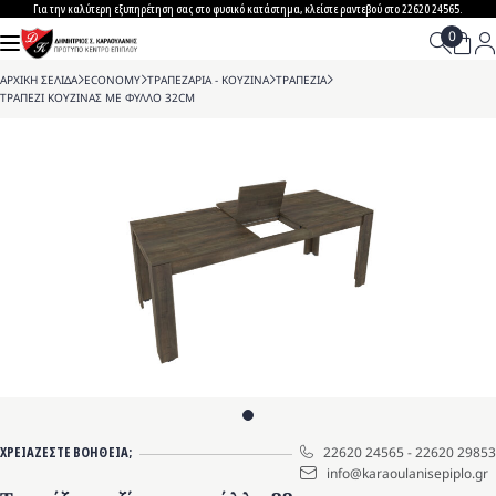
Skip
Για την καλύτερη εξυπηρέτηση σας στο φυσικό κατάστημα, κλείστε ραντεβού στο 22620 24565.
to
content
ΑΡΧΙΚΗ ΣΕΛΙΔΑ
>
ECONOMY
>
ΤΡΑΠΕΖΑΡΙΑ - ΚΟΥΖΙΝΑ
>
ΤΡΑΠΕΖΙΑ
>
ΤΡΑΠΕΖΙ ΚΟΥΖΙΝΑΣ ΜΕ ΦΥΛΛΟ 32CM
ΧΡΕΙΑΖΕΣΤΕ ΒΟΗΘΕΙΑ;
22620 24565
-
22620 29853
info@karaoulanisepiplo.gr