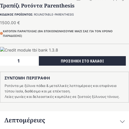
Τραπέζι Ροτόντα Parenthesis
ΚΩΔΙΚΟΣ ΠΡΟΪΟΝΤΟΣ:
ROUNDTABLE-PARENTHESIS
1500.00
€
ΚΑΤΟΠΙΝ ΠΑΡΑΓΓΕΛΙΑΣ (ΘΑ ΕΠΙΚΟΙΝΩΝΗΣΟΥΜΕ ΜΑΖΙ ΣΑΣ ΓΙΑ ΤΟΝ ΧΡΟΝΟ
ΠΑΡΑΔΟΣΗΣ)
Τραπέζι
ΠΡΟΣΘΗΚΗ ΣΤΟ ΚΑΛΑΘΙ
Ροτόντα
Parenthesis
ΣΥΝΤΟΜΗ ΠΕΡΙΓΡΑΦΗ
ποσότητα
Ροτόντα με ξύλινα πόδια & μεταλλικές λεπτομέρειες και επιφάνεια
τύπου isola, διαθέσιμο και με επέκταση.
Λείες γωνίες και δελεαστικές καμπύλες σε ζεστούς ξύλινους τόνους.
Λεπτομέρειες