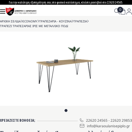
Skip
Για την καλύτερη εξυπηρέτηση σας στο φυσικό κατάστημα, κλείστε ραντεβού στο 22620 24565.
to
content
ΑΡΧΙΚΗ ΣΕΛΙΔΑ
>
ECONOMY
>
ΤΡΑΠΕΖΑΡΙΑ - ΚΟΥΖΙΝΑ
>
ΤΡΑΠΕΖΙΑ
>
ΤΡΑΠΕΖΙ ΤΡΑΠΕΖΑΡΙΑΣ ΙΡΙΣ ΜΕ ΜΕΤΑΛΛΙΚΟ ΠΟΔΙ
ΧΡΕΙΑΖΕΣΤΕ ΒΟΗΘΕΙΑ;
22620 24565
-
22620 29853
info@karaoulanisepiplo.gr