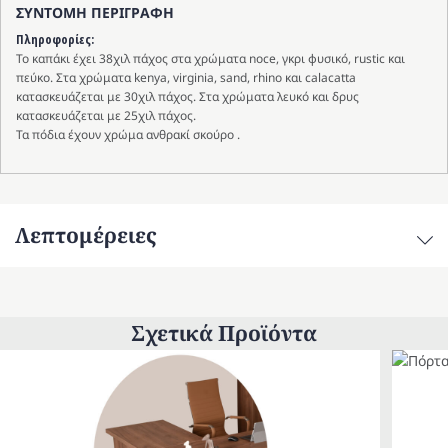
ΣΥΝΤΟΜΗ ΠΕΡΙΓΡΑΦΗ
με
μεταλλικό
Πληροφορίες:
πόδι
Το καπάκι έχει 38χιλ πάχος στα χρώματα noce, γκρι φυσικό, rustic και
πεύκο. Στα χρώματα kenya, virginia, sand, rhino και calacatta
ποσότητα
κατασκευάζεται με 30χιλ πάχος. Στα χρώματα λευκό και δρυς
κατασκευάζεται με 25χιλ πάχος.
Τα πόδια έχουν χρώμα ανθρακί σκούρο .
Λεπτομέρειες
Σχετικά Προϊόντα