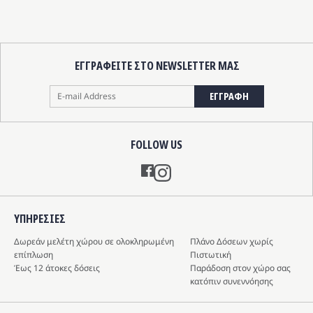
λίδα
σελίδα
υ
του
οϊόντος
προϊόντ
ΕΓΓΡΑΦΕΙΤΕ ΣΤΟ NEWSLETTER ΜΑΣ
ΕΓΓΡΑΦΗ
FOLLOW US
Instagram
ΥΠΗΡΕΣIΕΣ
Δωρεάν μελέτη χώρου σε ολοκληρωμένη
Πλάνο Δόσεων χωρίς
επίπλωση
Πιστωτική
Έως 12 άτοκες δόσεις
Παράδοση στον χώρο σας
κατόπιν συνεννόησης