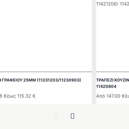
 ΓΡΑΦΕΙΟΥ 25MM (11231203/11230903)
ΤΡΑΠΕΖΙ ΚΟΥΖΙΝ
11420804
08
€
έως
115.32
€
Από
147.00
€
έ
Αυτό
το
Previous
Next
προϊόν
έχει