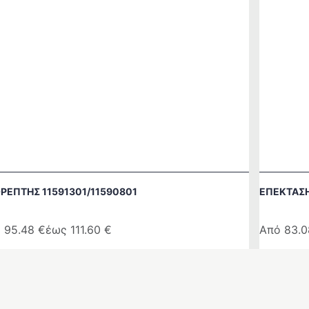
ΡΕΠΤΗΣ 11591301/11590801
ΕΠΕΚΤΑΣΗ
ό
95.48
€
έως
111.60
€
Από
83.
ό
Αυτό
το
ϊόν
προϊόν
ι
έχει