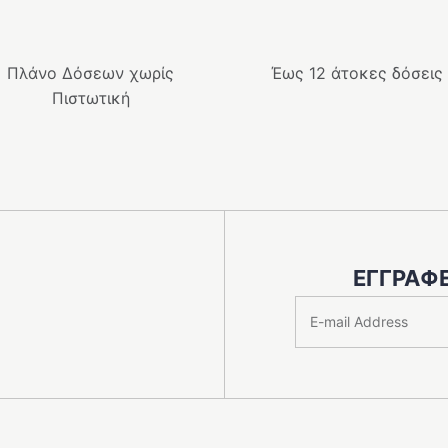
ές
πολλαπλές
ές.
παραλλαγές.
Οι
Πλάνο Δόσεων χωρίς
Έως 12 άτοκες δόσεις
επιλογές
Πιστωτική
μπορούν
να
ν
επιλεγούν
στη
σελίδα
του
ς
προϊόντος
ΕΓΓΡΑΦΕ