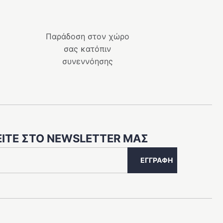
πολλαπλές
παραλλαγές.
Οι
Παράδοση στον χώρο
επιλογές
σας κατόπιν
μπορούν
συνεννόησης
να
επιλεγούν
στη
σελίδα
του
προϊόντος
ΙΤΕ ΣΤΟ NEWSLETTER ΜΑΣ
ΕΓΓΡΑΦΗ