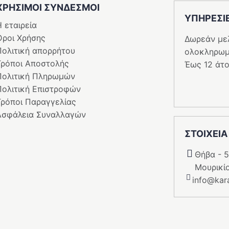
ΧΡΗΣΙΜΟΙ ΣΥΝΔΕΣΜΟΙ
ΥΠΗΡΕΣI
 εταιρεία
Όροι Χρήσης
Δωρεάν με
Πολιτική απορρήτου
ολοκληρωμ
Τρόποι Αποστολής
Έως 12 άτο
Πολιτική Πληρωμών
Πολιτική Επιστροφών
Τρόποι Παραγγελίας
Ασφάλεια Συναλλαγών
ΣΤΟΙΧΕΙΑ
Θήβα - 
Μουρικί
info@kara