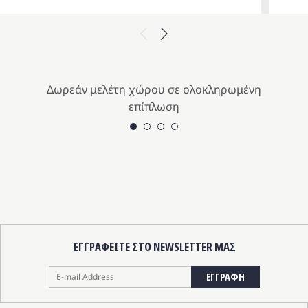
Origina
Η
price
τρέχου
Previous
Next
was:
τιμή
649.00 
είναι:
584.10 
Δωρεάν μελέτη χώρου σε ολοκληρωμένη
επίπλωση
ΕΓΓΡΑΦΕΙΤΕ ΣΤΟ NEWSLETTER ΜΑΣ
ΕΓΓΡΑΦΗ