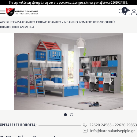
Skip
Για την καλύτερη εξυπηρέτηση σας στο φυσικό κατάστημα, κλείστε ραντεβού στο 22620 24565.
to
content
ΑΡΧΙΚΗ ΣΕΛΙΔΑ
>
ΠΑΙΔΙΚΟ ΕΠΙΠΛΟ
>
ΠΑΙΔΙΚΟ / ΝΕΑΝΙΚΟ ΔΩΜΑΤΙΟ
>
ΒΙΒΛΙΟΘΗΚΗ
>
ΒΙΒΛΙΟΘΗΚΗ ΑΜΜΟΣ-4
ΧΡΕΙΑΖΕΣΤΕ ΒΟΗΘΕΙΑ;
22620 24565
-
22620 29853
info@karaoulanisepiplo.gr