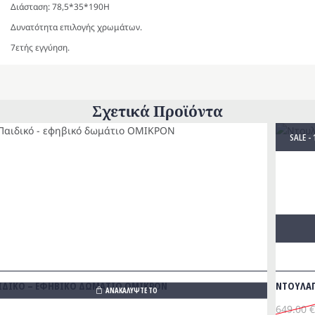
Διάσταση: 78,5*35*190Η
Δυνατότητα επιλογής χρωμάτων.
7ετής εγγύηση.
Σχετικά Προϊόντα
SALE -
ΙΔΙΚΟ – ΕΦΗΒΙΚΟ ΔΩΜΑΤΙΟ ΟΜΙΚΡΟΝ
NΤΟΥΛΑΠ
ΑΝΑΚΑΛΥΨΤΕ ΤΟ
649.00
€