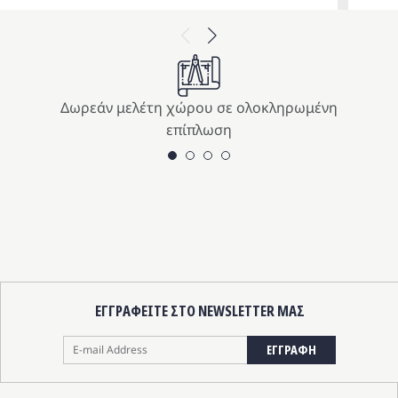
ice
έχουσα
price
τρέχου
Previous
Next
s:
μή
was:
τιμή
9.00 €.
αι:
439.00 
είναι:
5.10 €.
395.10 
Δωρεάν μελέτη χώρου σε ολοκληρωμένη
επίπλωση
ΕΓΓΡΑΦΕΙΤΕ ΣΤΟ NEWSLETTER ΜΑΣ
ΕΓΓΡΑΦΗ