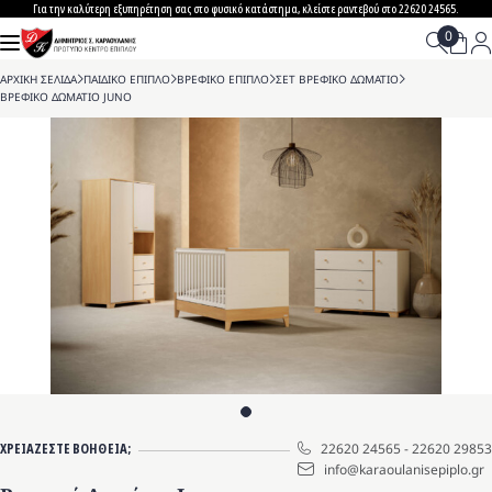
Skip
Για την καλύτερη εξυπηρέτηση σας στο φυσικό κατάστημα, κλείστε ραντεβού στο 22620 24565.
to
content
ΑΡΧΙΚΗ ΣΕΛΙΔΑ
>
ΠΑΙΔΙΚΟ ΕΠΙΠΛΟ
>
ΒΡΕΦΙΚΟ ΕΠΙΠΛΟ
>
ΣΕΤ ΒΡΕΦΙΚΟ ΔΩΜΑΤΙΟ
>
ΒΡΕΦΙΚΟ ΔΩΜΑΤΙΟ JUNO
ΧΡΕΙΑΖΕΣΤΕ ΒΟΗΘΕΙΑ;
22620 24565
-
22620 29853
info@karaoulanisepiplo.gr