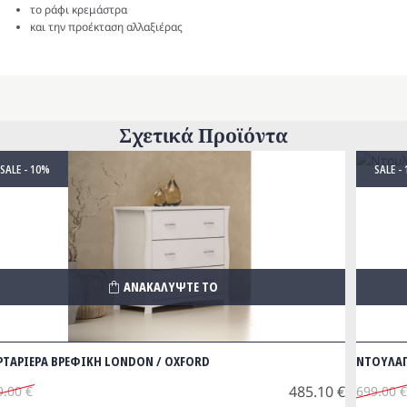
το ράφι κρεμάστρα
και την προέκταση αλλαξιέρας
Σχετικά Προϊόντα
SALE - 10%
SALE -
ΑΝΑΚΑΛΥΨΤΕ ΤΟ
ΡΤΑΡΙΕΡΑ ΒΡΕΦΙΚΗ LONDON / OXFORD
NΤΟΥΛΑΠ
485.10
€
9.00
€
699.00
€
iginal
Origina
Η