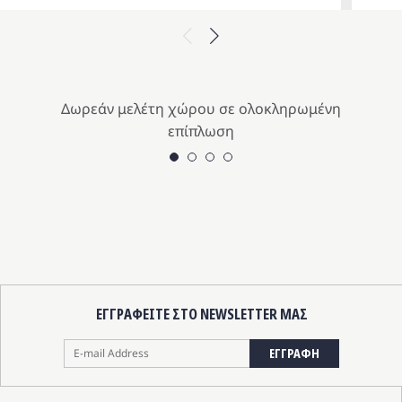
ice
έχουσα
price
τρέχου
Previous
Next
s:
μή
was:
τιμή
9.00 €.
αι:
699.00 
είναι:
5.10 €.
629.10 
Δωρεάν μελέτη χώρου σε ολοκληρωμένη
επίπλωση
ΕΓΓΡΑΦΕΙΤΕ ΣΤΟ NEWSLETTER ΜΑΣ
ΕΓΓΡΑΦΗ