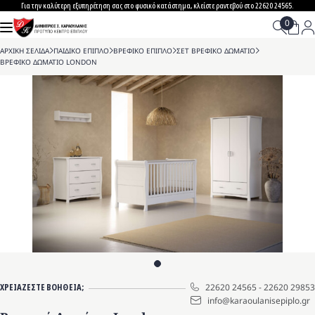
Skip
Για την καλύτερη εξυπηρέτηση σας στο φυσικό κατάστημα, κλείστε ραντεβού στο 22620 24565.
to
content
ΑΡΧΙΚΗ ΣΕΛΙΔΑ
>
ΠΑΙΔΙΚΟ ΕΠΙΠΛΟ
>
ΒΡΕΦΙΚΟ ΕΠΙΠΛΟ
>
ΣΕΤ ΒΡΕΦΙΚΟ ΔΩΜΑΤΙΟ
>
ΒΡΕΦΙΚΟ ΔΩΜΑΤΙΟ LONDON
ΧΡΕΙΑΖΕΣΤΕ ΒΟΗΘΕΙΑ;
22620 24565
-
22620 29853
info@karaoulanisepiplo.gr