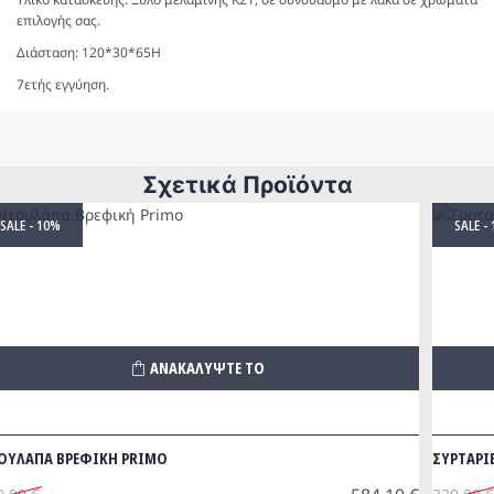
επιλογής σας.
Διάσταση: 120*30*65Η
7ετής εγγύηση.
Σχετικά Προϊόντα
SALE - 10%
SALE -
ΑΝΑΚΑΛΥΨΤΕ ΤΟ
ΟΥΛΑΠΑ BΡΕΦΙΚΗ PRIMO
ΣΥΡΤΑΡΙ