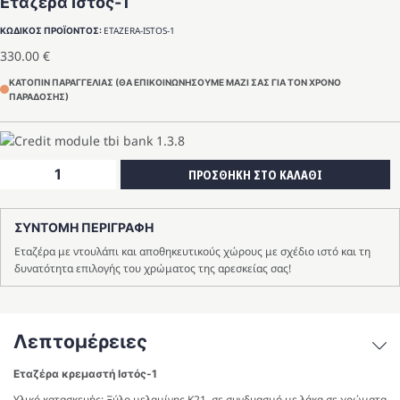
Εταζέρα Ιστός-1
ETAZERA-ISTOS-1
ΚΩΔΙΚΟΣ ΠΡΟΪΟΝΤΟΣ:
330.00
€
ΚΑΤΟΠΙΝ ΠΑΡΑΓΓΕΛΙΑΣ (ΘΑ ΕΠΙΚΟΙΝΩΝΗΣΟΥΜΕ ΜΑΖΙ ΣΑΣ ΓΙΑ ΤΟΝ ΧΡΟΝΟ
ΠΑΡΑΔΟΣΗΣ)
Εταζέρα
ΠΡΟΣΘΗΚΗ ΣΤΟ ΚΑΛΑΘΙ
Ιστός-1
ποσότητα
ΣΥΝΤΟΜΗ ΠΕΡΙΓΡΑΦΗ
Εταζέρα με ντουλάπι και αποθηκευτικούς χώρους με σχέδιο ιστό και τη
δυνατότητα επιλογής του χρώματος της αρεσκείας σας!
Λεπτομέρειες
Εταζέρα κρεμαστή Ιστός-1
Υλικό κατασκευής: Ξύλο μελαμίνης Κ21, σε συνδυασμό με λάκα σε χρώματα