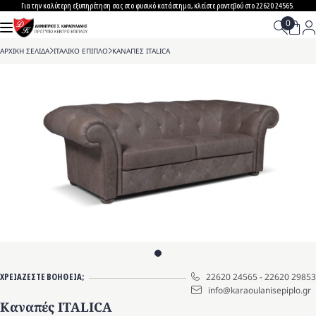
Skip
Για την καλύτερη εξυπηρέτηση σας στο φυσικό κατάστημα, κλείστε ραντεβού στο 22620 24565.
to
content
ΑΡΧΙΚΗ ΣΕΛΙΔΑ
>
ΙΤΑΛΙΚΟ ΕΠΙΠΛΟ
>
ΚΑΝΑΠΕΣ ITALICA
ΧΡΕΙΑΖΕΣΤΕ ΒΟΗΘΕΙΑ;
22620 24565
-
22620 29853
info@karaoulanisepiplo.gr
Καναπές ITALICA