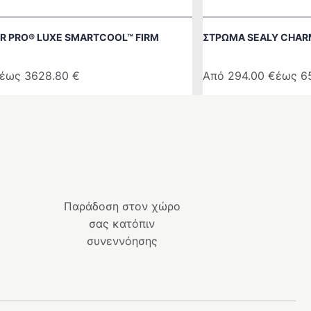
R PRO® LUXE SMARTCOOL™ FIRM
ΣΤΡΩΜΑ SEALY CHAR
έως
3628.80
€
Από
294.00
€
έως
6
Αυτό
το
προϊόν
έχει
πολλαπλές
παραλλαγές.
Οι
Παράδοση στον χώρο
επιλογές
σας κατόπιν
μπορούν
συνεννόησης
να
επιλεγούν
στη
σελίδα