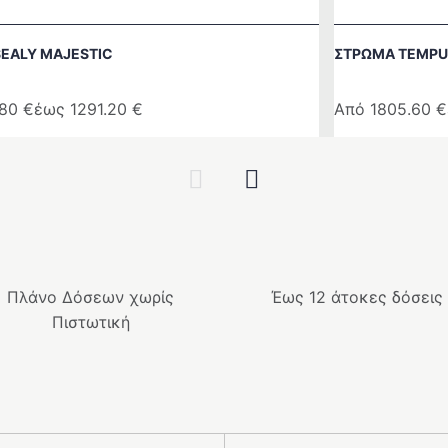
EALY MAJESTIC
ΣΤΡΩΜΑ TEMPU
.80
€
έως
1291.20
€
Από
1805.60
€
Αυτό
το
Previous
Next
προϊόν
έχει
ές
πολλαπλές
ές.
παραλλαγές.
Οι
Πλάνο Δόσεων χωρίς
Έως 12 άτοκες δόσεις
επιλογές
Πιστωτική
μπορούν
να
ν
επιλεγούν
στη
σελίδα