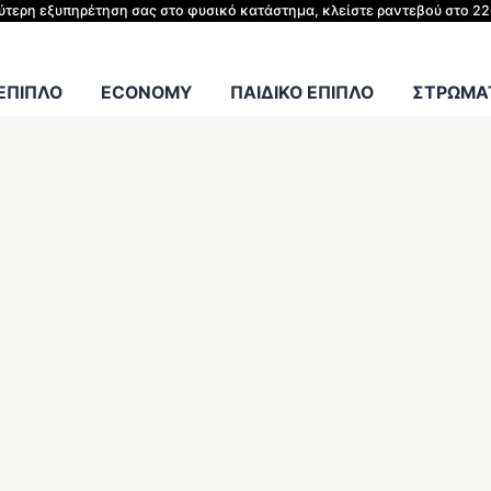
ΗΣ ΚΡΕΒΑΤΙΟΥ
λύτερη εξυπηρέτηση σας στο φυσικό κατάστημα, κλείστε ραντεβού στο 2
Γραφείου
 ΕΠΙΠΛΟ
ECONOMY
ΠΑΙΔΙΚΟ ΕΠΙΠΛΟ
ΣΤΡΩΜΑΤ