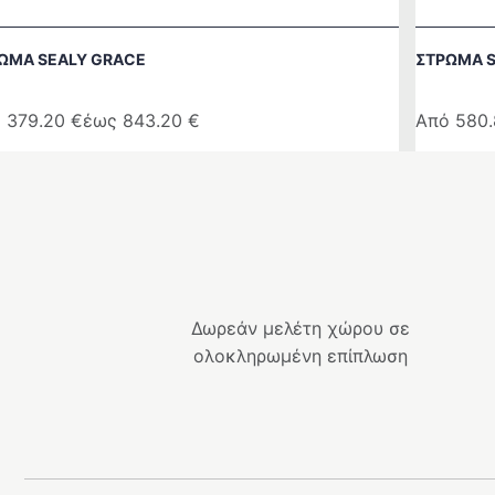
ΩΜΑ SEALY GRACE
ΣΤΡΩΜΑ S
ό
379.20
€
έως
843.20
€
Από
580
ό
Αυτό
το
ϊόν
προϊόν
ι
έχει
λαπλές
πολλαπλ
αλλαγές.
παραλλαγ
Οι
Δωρεάν μελέτη χώρου σε
λογές
επιλογές
ολοκληρωμένη επίπλωση
ρούν
μπορούν
να
λεγούν
επιλεγού
στη
ίδα
σελίδα