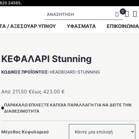
2620 24565.
Αναζήτηση
Α / ΑΞΕΣΟΥΑΡ ΥΠΝΟΥ
ΥΦΑΣΜΑΤΑ
ΕΠΙΚΟΙΝΩΝΊΑ
ΚΕΦΑΛΑΡΙ Stunning
ΚΩΔΙΚΌΣ ΠΡΟΪΌΝΤΟΣ:
HEADBOARD-STUNNING
Από
211.50
€
έως
423.00
€
ΠΑΡΑΚΑΛΏ ΕΠΙΛΈΞΤΕ ΚΆΠΟΙΑ ΠΑΡΑΛΛΑΓΉ ΓΙΑ ΝΑ ΔΕΊΤΕ ΤΗΝ
ΔΙΑΘΕΣΙΜΌΤΗΤΑ
Μέγεθος Κεφαλαριού