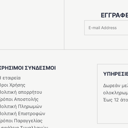
του
ς
προϊόντος
ΕΓΓΡΑΦΕ
ΧΡΗΣΙΜΟΙ ΣΥΝΔΕΣΜΟΙ
ΥΠΗΡΕΣI
 εταιρεία
Όροι Χρήσης
Δωρεάν με
Πολιτική απορρήτου
ολοκληρωμ
Τρόποι Αποστολής
Έως 12 άτο
Πολιτική Πληρωμών
Πολιτική Επιστροφών
Τρόποι Παραγγελίας
Ασφάλεια Συναλλαγών