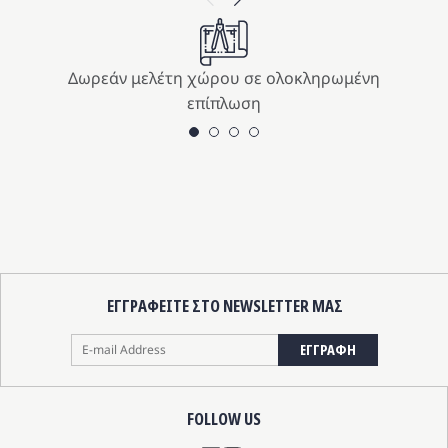
s:
μή
was:
τιμή
9.00 €.
αι:
439.00 
είναι:
9.10 €.
395.10 
Δωρεάν μελέτη χώρου σε ολοκληρωμένη
επίπλωση
ΕΓΓΡΑΦΕΙΤΕ ΣΤΟ NEWSLETTER ΜΑΣ
ΕΓΓΡΑΦΗ
FOLLOW US
Instagram