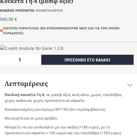
Κουκέτα Γη-8 (μασίφ οξιά)
ΚΩΔΙΚΟΣ ΠΡΟΪΟΝΤΟΣ:
KOUKETA-EARTH-8
940.00
€
ΚΑΤΟΠΙΝ ΠΑΡΑΓΓΕΛΙΑΣ (ΘΑ ΕΠΙΚΟΙΝΩΝΗΣΟΥΜΕ ΜΑΖΙ ΣΑΣ ΓΙΑ ΤΟΝ ΧΡΟΝΟ
ΠΑΡΑΔΟΣΗΣ)
Κουκέτα
ΠΡΟΣΘΗΚΗ ΣΤΟ ΚΑΛΑΘΙ
Γη-8
(μασίφ
οξιά)
Λεπτομέρειες
ποσότητα
Παιδική κουκέτα Γη-8
, σε μασίφ οξιά, κενή κάτω, χωρίς τσουλήθρα,
χωρίς σκάλα και χωρίς προστατευτικό κάγκελο.
Κατασκευασμένη για στρώμα 90*190 (δεν περιλαμβάνεται).
Μετατρέπεται σε μονό κρεβάτι.
Μπορείτε να την συνδυάσετε με την σκάλα (+180 ευρώ), με το
προστατευτικό κάγκελο (+160 ευρώ) και την τσουλήθρα (+350 ευρώ).