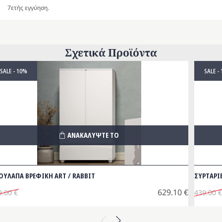
7ετής εγγύηση.
Σχετικά Προϊόντα
SALE - 10%
SALE -
ΑΝΑΚΑΛΥΨΤΕ ΤΟ
ΟΥΛΑΠΑ BΡΕΦΙΚΗ ART / RABBIT
ΣΥΡΤΑΡΙ
629.10
€
9.00
€
439.00
€
iginal
Origina
Η
ice
έχουσα
price
τρέχου
Previous
Next