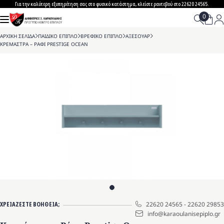
Skip
Για την καλύτερη εξυπηρέτηση σας στο φυσικό κατάστημα, κλείστε ραντεβού στο 22620 24565.
to
content
ΑΡΧΙΚΗ ΣΕΛΙΔΑ
>
ΠΑΙΔΙΚΟ ΕΠΙΠΛΟ
>
ΒΡΕΦΙΚΟ ΕΠΙΠΛΟ
>
ΑΞΕΣΟΥΑΡ
>
ΚΡΕΜΑΣΤΡΑ – ΡΑΦΙ PRESTIGE OCEAN
ΧΡΕΙΑΖΕΣΤΕ ΒΟΗΘΕΙΑ;
22620 24565
-
22620 29853
info@karaoulanisepiplo.gr