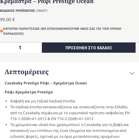
Κρεμάστρα – Ράφι Prestige Ocean
ΚΩΔΙΚΟΣ ΠΡΟΪΟΝΤΟΣ:
590371
99.00
€
ΚΑΤΟΠΙΝ ΠΑΡΑΓΓΕΛΙΑΣ (ΘΑ ΕΠΙΚΟΙΝΩΝΗΣΟΥΜΕ ΜΑΖΙ ΣΑΣ ΓΙΑ ΤΟΝ ΧΡΟΝΟ
ΠΑΡΑΔΟΣΗΣ)
Κρεμάστρα
ΠΡΟΣΘΗΚΗ ΣΤΟ ΚΑΛΑΘΙ
-
Ράφι
Prestige
Λεπτομέρειες
Ocean
ποσότητα
Casababy Prestige Ράφι – Κρεμάστρα Ocean
Ράφι-Κρεμάστρα Prestige
Ασφαλή και μη τοξικά παιδικά έπιπλα
Τα παιδικά έπιπλα κατασκευάζονται και συσκευάζονται στην Ελλάδα
από τη Casababy σύμφωνα με το ευρωπαϊκό πρότυπο ασφαλείας EN
716-1:2008+A1-2013 & EN 716-2:2008+A1-2013
Τα χρώματα και υλικά που χρησιμοποιεί η Casababy για τη βαφή και
κατασκευή των επίπλων της είναι ελεγμένα και πιστοποιημένα από
ειδικούς φορείς, σχετικά με τα όρια μετανάστευσης ορισμένων