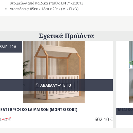
στοιχείων από παιδικά έπιπλα EN 71-3:2013
Διαστάσεις: 85εκ x 18εκ x 20εκ (Μ x Π x Υ)
Σχετικά Προϊόντα
SALE - 10%
ΑΝΑΚΑΛΥΨΤΕ ΤΟ
ΕΒΑΤΙ ΒΡΕΦΙΚΟ LA MAISON (MONTESSORI)
ΠΑΙΔΙΚ
602.10
€
9.00
€
iginal
ice
έχουσα