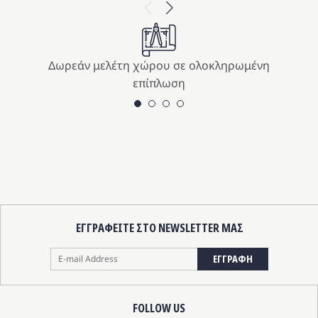
Previous
Next
s:
μή
9.00 €.
αι:
2.10 €.
Δωρεάν μελέτη χώρου σε ολοκληρωμένη
επίπλωση
ΕΓΓΡΑΦΕΙΤΕ ΣΤΟ NEWSLETTER ΜΑΣ
ΕΓΓΡΑΦΗ
FOLLOW US