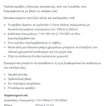
Παιδικό κρεβάτι, ελληνικής κατασκευής, από την CasaKids, που
διαμορφώνεται με βάση τις ανάγκες σας!
Κατασκευασμένο από ξύλο οξυάς και καπλαμάδες mdf.
Το κρεβάτι βγαίνει σε ημίδιπλο (110cm πλάτος στρώματος) με
δυνατότητα μήκους στρώματος είτε 190cm ή 200cm.
Διάσταση στρωμάτων: 110×190 cm ή 110×200 cm (δεν
συμπεριλαμβάνεται)
Στη τιμή δεν περιλαμβάνονται οι τάβλες.
Μέσα από μια πλούσια γκάμα χρωμάτων μπορείτε να επιλέξετε τον
ιδανικό χρωματικό συνδυασμό για τον χώρο σας.
Όλα τα υπόλοιπα έπιπλα πωλούνται χωριστά
Προαιρετικά μπορείτε να προσθέσετε (η τιμή διαφοροποείται ανάλογα με
την επιλογή σας):
Οροφή σπιτάκι
Ορθοπεδική βάση
Σετ συρτάρια τροχήλατα
Πτυσσόμενο κρεβάτι
Χαρακτηριστικά
Διαστάσεις στρώματος
110×190εκ ή 110×200εκ
Μήκος
202εκ ή 212εκ