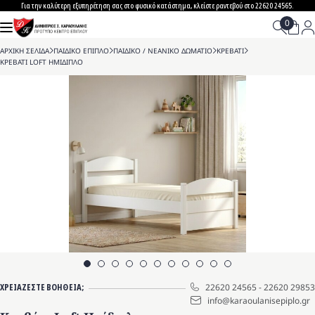
Skip
Για την καλύτερη εξυπηρέτηση σας στο φυσικό κατάστημα, κλείστε ραντεβού στο 22620 24565.
to
content
ΑΡΧΙΚΗ ΣΕΛΙΔΑ
>
ΠΑΙΔΙΚΟ ΕΠΙΠΛΟ
>
ΠΑΙΔΙΚΟ / ΝΕΑΝΙΚΟ ΔΩΜΑΤΙΟ
>
ΚΡΕΒΑΤΙ
>
ΚΡΕΒΑΤΙ LOFT ΗΜΙΔΙΠΛΟ
ΧΡΕΙΑΖΕΣΤΕ ΒΟΗΘΕΙΑ;
22620 24565
-
22620 29853
info@karaoulanisepiplo.gr