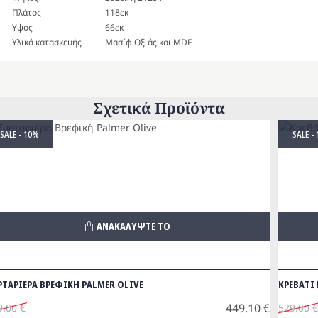
Πλάτος
118εκ
Υψος
66εκ
Υλικά κατασκευής
Μασίφ Οξιάς και MDF
Σχετικά Προϊόντα
SALE - 10%
SALE -
ΑΝΑΚΑΛΥΨΤΕ ΤΟ
ΡΤΑΡΙΕΡΑ ΒΡΕΦΙΚΗ PALMER OLIVE
ΚΡΕΒΑΤΙ
449.10
€
9.00
€
529.00
€
iginal
Origina
Η