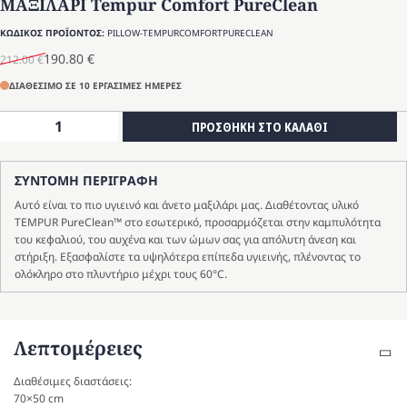
ΜΑΞΙΛΑΡΙ Tempur Comfort PureClean
ΚΩΔΙΚΟΣ ΠΡΟΪΟΝΤΟΣ:
PILLOW-TEMPURCOMFORTPURECLEAN
190.80
€
212.00
€
Original
Η
price
τρέχουσα
ΔΙΑΘΕΣΙΜΟ ΣΕ 10 ΕΡΓΑΣΙΜΕΣ ΗΜΕΡΕΣ
was:
τιμή
ΜΑΞΙΛΑΡΙ
ΠΡΟΣΘΗΚΗ ΣΤΟ ΚΑΛΑΘΙ
212.00 €.
είναι:
Tempur
190.80 €.
Comfort
ΣΥΝΤΟΜΗ ΠΕΡΙΓΡΑΦΗ
PureClean
ποσότητα
Αυτό είναι το πιο υγιεινό και άνετο μαξιλάρι μας. Διαθέτοντας υλικό
TEMPUR PureClean™ στο εσωτερικό, προσαρμόζεται στην καμπυλότητα
του κεφαλιού, του αυχένα και των ώμων σας για απόλυτη άνεση και
στήριξη. Εξασφαλίστε τα υψηλότερα επίπεδα υγιεινής, πλένοντας το
ολόκληρο στο πλυντήριο μέχρι τους 60°C.
Λεπτομέρειες
Διαθέσιμες διαστάσεις:
70×50 cm