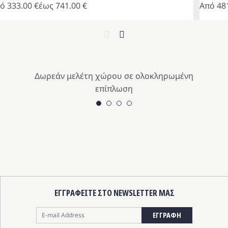
πό
333.00
€
έως
741.00
€
Από
48
τό
Αυτό
το
Previous
Next
οϊόν
προϊόν
ι
έχει
λλαπλές
πολλαπλ
ραλλαγές.
παραλλα
Δωρεάν μελέτη χώρου σε ολοκληρωμένη
Οι
επίπλωση
ιλογές
επιλογές
ορούν
μπορούν
να
ιλεγούν
επιλεγο
η
στη
λίδα
σελίδα
υ
του
οϊόντος
προϊόντ
ΕΓΓΡΑΦΕΙΤΕ ΣΤΟ NEWSLETTER ΜΑΣ
ΕΓΓΡΑΦΗ