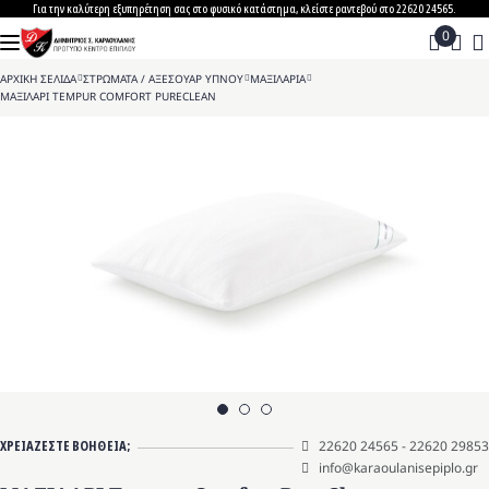
Skip
Για την καλύτερη εξυπηρέτηση σας στο φυσικό κατάστημα, κλείστε ραντεβού στο 22620 24565.
to
content
ΑΡΧΙΚΗ ΣΕΛΙΔΑ
>
ΣΤΡΩΜΑΤΑ / ΑΞΕΣΟΥΑΡ ΥΠΝΟΥ
>
ΜΑΞΙΛΑΡΙΑ
>
ΜΑΞΙΛΑΡΙ TEMPUR COMFORT PURECLEAN
ΧΡΕΙΑΖΕΣΤΕ ΒΟΗΘΕΙΑ;
22620 24565
-
22620 29853
info@karaoulanisepiplo.gr