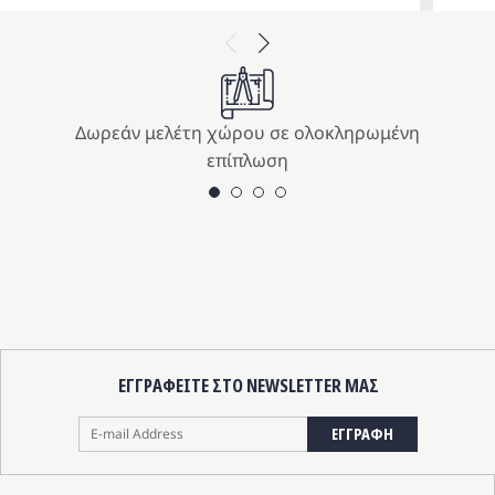
price
τρέχου
Previous
Next
was:
τιμή
709.00 
είναι:
638.10 
Δωρεάν μελέτη χώρου σε ολοκληρωμένη
επίπλωση
ΕΓΓΡΑΦΕΙΤΕ ΣΤΟ NEWSLETTER ΜΑΣ
ΕΓΓΡΑΦΗ