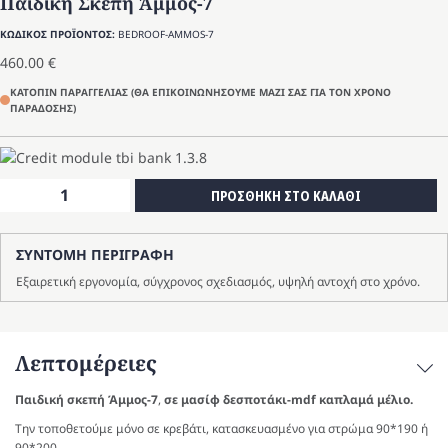
Παιδική Σκεπή Άμμος-7
ΚΩΔΙΚΟΣ ΠΡΟΪΟΝΤΟΣ:
BEDROOF-AMMOS-7
460.00
€
ΚΑΤΟΠΙΝ ΠΑΡΑΓΓΕΛΙΑΣ (ΘΑ ΕΠΙΚΟΙΝΩΝΗΣΟΥΜΕ ΜΑΖΙ ΣΑΣ ΓΙΑ ΤΟΝ ΧΡΟΝΟ
ΠΑΡΑΔΟΣΗΣ)
Παιδική
ΠΡΟΣΘΗΚΗ ΣΤΟ ΚΑΛΑΘΙ
Σκεπή
Άμμος-7
ΣΥΝΤΟΜΗ ΠΕΡΙΓΡΑΦΗ
ποσότητα
Εξαιρετική εργονομία, σύγχρονος σχεδιασμός, υψηλή αντοχή στο χρόνο.
Λεπτομέρειες
Παιδική σκεπή Άμμος-7
,
σε μασίφ δεσποτάκι-mdf καπλαμά μέλιο.
Την τοποθετούμε μόνο σε κρεβάτι, κατασκευασμένο για στρώμα 90*190 ή
90*200.