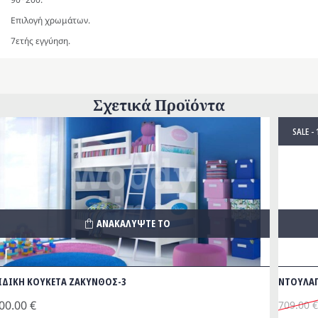
Επιλογή χρωμάτων.
7ετής εγγύηση.
Σχετικά Προϊόντα
SALE -
ΑΝΑΚΑΛΥΨΤΕ ΤΟ
ΙΔΙΚΗ ΚΟΥΚΕΤΑ ΖΑΚΥΝΘΟΣ-3
NΤΟΥΛΑΠ
00.00
€
709.00
€
Origina
Η