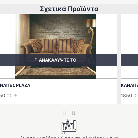
Σχετικά Προϊόντα
ΑΝΑΚΑΛΥΨΤΕ ΤΟ
ΝΑΠΕΣ PLAZA
ΚΑΝΑΠΕ
50.00
€
1850.
Previous
Next