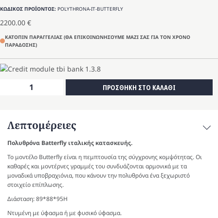
ΚΩΔΙΚΟΣ ΠΡΟΪΟΝΤΟΣ:
POLYTHRONA-IT-BUTTERFLY
2200.00
€
ΚΑΤΟΠΙΝ ΠΑΡΑΓΓΕΛΙΑΣ (ΘΑ ΕΠΙΚΟΙΝΩΝΗΣΟΥΜΕ ΜΑΖΙ ΣΑΣ ΓΙΑ ΤΟΝ ΧΡΟΝΟ
ΠΑΡΑΔΟΣΗΣ)
Πολυθρόνα
ΠΡΟΣΘΗΚΗ ΣΤΟ ΚΑΛΑΘΙ
Butterfly
ποσότητα
Λεπτομέρειες
Πολυθρόνα Batterfly ιταλικής κατασκευής.
Το μοντέλο Butterfly είναι η πεμπτουσία της σύγχρονης κομψότητας. Οι
καθαρές και μοντέρνες γραμμές του συνδυάζονται αρμονικά με τα
μοναδικά υποβραχιόνια, που κάνουν την πολυθρόνα ένα ξεχωριστό
στοιχείο επίπλωσης.
Διάσταση: 89*88*95Η
Ντυμένη με ύφασμα ή με φυσικό ύφασμα.