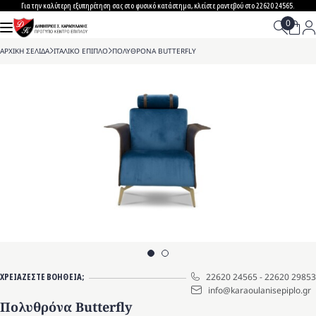
Skip
Για την καλύτερη εξυπηρέτηση σας στο φυσικό κατάστημα, κλείστε ραντεβού στο 22620 24565.
to
content
ΑΡΧΙΚΗ ΣΕΛΙΔΑ
>
ΙΤΑΛΙΚΟ ΕΠΙΠΛΟ
>
ΠΟΛΥΘΡΟΝΑ BUTTERFLY
ΧΡΕΙΑΖΕΣΤΕ ΒΟΗΘΕΙΑ;
22620 24565
-
22620 29853
info@karaoulanisepiplo.gr
Πολυθρόνα Butterfly