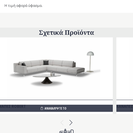
Η τιμή αφορά ύφασμα.
Σχετικά Προϊόντα
ΝΑΠΕΣ ROBERT
ΚΑΝΑΠΕΣ
ΑΝΑΚΑΛΥΨΤΕ ΤΟ
Previous
Next