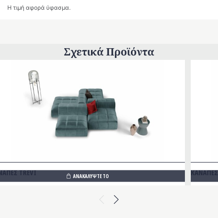
Η τιμή αφορά ύφασμα.
Σχετικά Προϊόντα
ΝΑΠΕΣ TREVI
ΚΑΝΑΠΕΣ
ΑΝΑΚΑΛΥΨΤΕ ΤΟ
Previous
Next