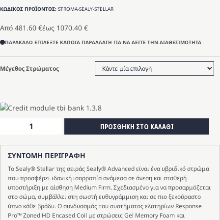
ΚΩΔΙΚΟΣ ΠΡΟΪΟΝΤΟΣ:
STROMA-SEALY-STELLAR
Από
481.60
€
έως
1070.40
€
ΠΑΡΑΚΑΛΩ ΕΠΙΛΕΞΤΕ ΚΑΠΟΙΑ ΠΑΡΑΛΛΑΓΗ ΓΙΑ ΝΑ ΔΕΙΤΕ ΤΗΝ ΔΙΑΘΕΣΙΜΟΤΗΤΑ
Μέγεθος Στρώματος
ΣΤΡΩΜΑ
ΠΡΟΣΘΗΚΗ ΣΤΟ ΚΑΛΑΘΙ
Sealy
Stellar
ΣΥΝΤΟΜΗ ΠΕΡΙΓΡΑΦΗ
ποσότητα
Το Sealy® Stellar της σειράς Sealy® Advanced είναι ένα υβριδικό στρώμα
που προσφέρει ιδανική ισορροπία ανάμεσα σε άνεση και σταθερή
υποστήριξη με αίσθηση Medium Firm. Σχεδιασμένο για να προσαρμόζεται
στο σώμα, συμβάλλει στη σωστή ευθυγράμμιση και σε πιο ξεκούραστο
ύπνο κάθε βράδυ. Ο συνδυασμός του συστήματος ελατηρίων Response
Pro™ Zoned HD Encased Coil με στρώσεις Gel Memory Foam και