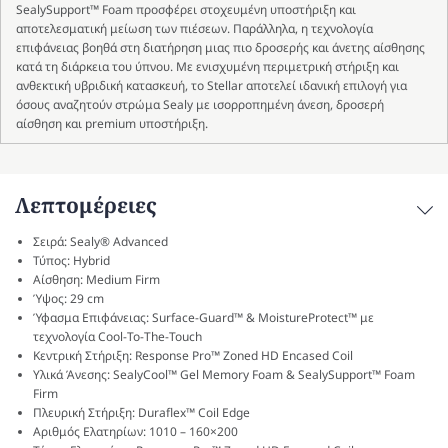
SealySupport™ Foam προσφέρει στοχευμένη υποστήριξη και
αποτελεσματική μείωση των πιέσεων. Παράλληλα, η τεχνολογία
επιφάνειας βοηθά στη διατήρηση μιας πιο δροσερής και άνετης αίσθησης
κατά τη διάρκεια του ύπνου. Με ενισχυμένη περιμετρική στήριξη και
ανθεκτική υβριδική κατασκευή, το Stellar αποτελεί ιδανική επιλογή για
όσους αναζητούν στρώμα Sealy με ισορροπημένη άνεση, δροσερή
αίσθηση και premium υποστήριξη.
Λεπτομέρειες
Σειρά: Sealy® Advanced
Τύπος: Hybrid
Αίσθηση: Medium Firm
Ύψος: 29 cm
Ύφασμα Επιφάνειας: Surface-Guard™ & MoistureProtect™ με
τεχνολογία Cool-To-The-Touch
Κεντρική Στήριξη: Response Pro™ Zoned HD Encased Coil
Υλικά Άνεσης: SealyCool™ Gel Memory Foam & SealySupport™ Foam
Firm
Πλευρική Στήριξη: Duraflex™ Coil Edge
Αριθμός Ελατηρίων: 1010 – 160×200