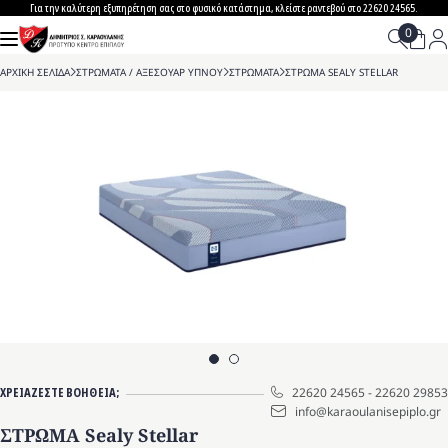
Skip
Για την καλύτερη εξυπηρέτηση σας στο φυσικό κατάστημα, κλείστε ραντεβού στο 22620 24565.
to
content
ΑΡΧΙΚΗ ΣΕΛΙΔΑ
>
ΣΤΡΩΜΑΤΑ / ΑΞΕΣΟΥΑΡ ΥΠΝΟΥ
>
ΣΤΡΩΜΑΤΑ
>
ΣΤΡΩΜΑ SEALY STELLAR
ΧΡΕΙΑΖΕΣΤΕ ΒΟΗΘΕΙΑ;
22620 24565
-
22620 29853
info@karaoulanisepiplo.gr
ΣΤΡΩΜΑ Sealy Stellar